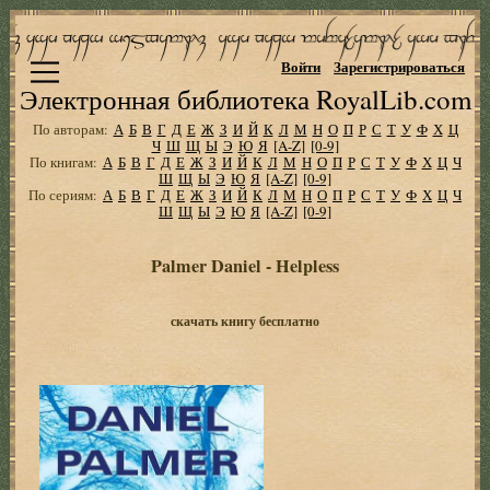
Войти
Зарегистрироваться
Электронная библиотека RoyalLib.com
По авторам:
А
Б
В
Г
Д
Е
Ж
З
И
Й
К
Л
М
Н
О
П
Р
С
Т
У
Ф
Х
Ц
Ч
Ш
Щ
Ы
Э
Ю
Я
[A-Z]
[0-9]
По книгам:
А
Б
В
Г
Д
Е
Ж
З
И
Й
К
Л
М
Н
О
П
Р
С
Т
У
Ф
Х
Ц
Ч
Ш
Щ
Ы
Э
Ю
Я
[A-Z]
[0-9]
По сериям:
А
Б
В
Г
Д
Е
Ж
З
И
Й
К
Л
М
Н
О
П
Р
С
Т
У
Ф
Х
Ц
Ч
Ш
Щ
Ы
Э
Ю
Я
[A-Z]
[0-9]
Palmer Daniel - Helpless
скачать книгу бесплатно