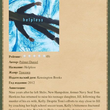
Рейтинг:
(0)
Автор:
Palmer Daniel
Название:
Helpless
Жанр:
Триллер
Издательский дом:
Kensington Books
Год издания:
2012
Аннотация:
Nine years after he left Shilo, New Hampshire, former Navy Seal Tom
Hawkins has returned to raise his teenage daughter, Jill, following the
murder of his ex-wife, Kelly. Despite Tom’s efforts to stay close to Jill
by coaching her high school soccer team, Kelly’s bitterness fractured
their relationship. But life in Shilo is gradually shaping up into