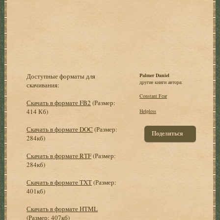
Доступные форматы для
Palmer Daniel
другие книги автора:
скачивания:
Constant Fear
Скачать в формате FB2
(Размер:
414 Кб)
Helpless
Скачать в формате DOC
(Размер:
Поделиться
284кб)
Скачать в формате RTF
(Размер:
284кб)
Скачать в формате TXT
(Размер:
401кб)
Скачать в формате HTML
(Размер: 407кб)