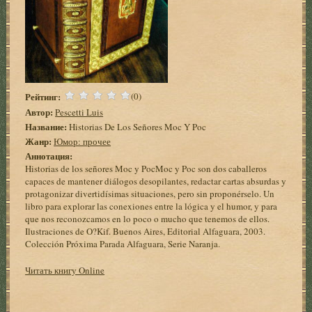
Рейтинг:
(0)
Автор:
Pescetti Luis
Название:
Historias De Los Señores Moc Y Poc
Жанр:
Юмор: прочее
Аннотация:
Historias de los señores Moc y PocMoc y Poc son dos caballeros
capaces de mantener diálogos desopilantes, redactar cartas absurdas y
protagonizar divertidísimas situaciones, pero sin proponérselo. Un
libro para explorar las conexiones entre la lógica y el humor, y para
que nos reconozcamos en lo poco o mucho que tenemos de ellos.
Ilustraciones de O?Kif. Buenos Aires, Editorial Alfaguara, 2003.
Colección Próxima Parada Alfaguara, Serie Naranja.
Читать книгу Online