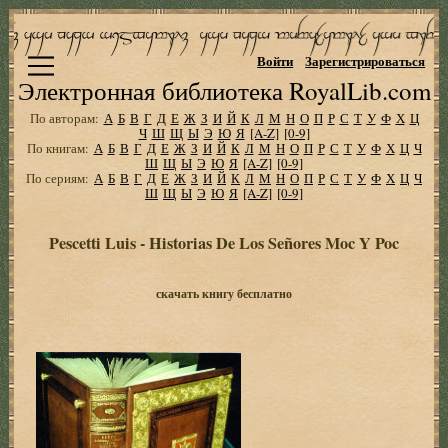
Войти
Зарегистрироваться
Электронная библиотека RoyalLib.com
По авторам:
А
Б
В
Г
Д
Е
Ж
З
И
Й
К
Л
М
Н
О
П
Р
С
Т
У
Ф
Х
Ц
Ч
Ш
Щ
Ы
Э
Ю
Я
[A-Z]
[0-9]
По книгам:
А
Б
В
Г
Д
Е
Ж
З
И
Й
К
Л
М
Н
О
П
Р
С
Т
У
Ф
Х
Ц
Ч
Ш
Щ
Ы
Э
Ю
Я
[A-Z]
[0-9]
По сериям:
А
Б
В
Г
Д
Е
Ж
З
И
Й
К
Л
М
Н
О
П
Р
С
Т
У
Ф
Х
Ц
Ч
Ш
Щ
Ы
Э
Ю
Я
[A-Z]
[0-9]
Pescetti Luis - Historias De Los Señores Moc Y Poc
скачать книгу бесплатно