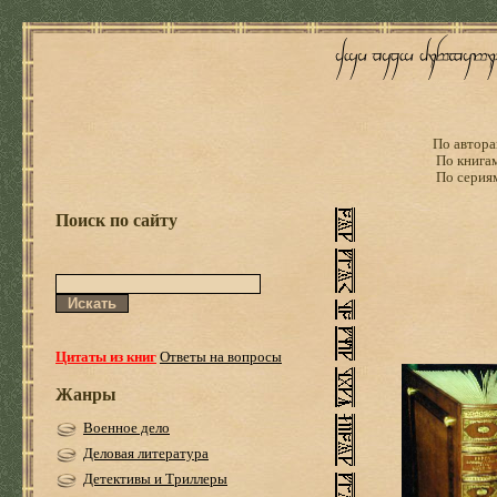
По автора
По книга
По серия
Поиск по сайту
Цитаты из книг
Ответы на вопросы
Жанры
Военное дело
Деловая литература
Детективы и Триллеры