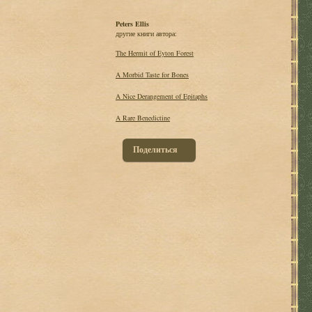
Peters Ellis
другие книги автора:
The Hermit of Eyton Forest
A Morbid Taste for Bones
A Nice Derangement of Epitaphs
A Rare Benedictine
Поделиться