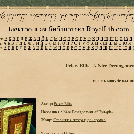
Электронная библиотека RoyalLib.com
м:
А
Б
В
Г
Д
Е
Ж
З
И
Й
К
Л
М
Н
О
П
Р
С
Т
У
Ф
Х
Ц
Ч
Ш
Щ
Ы
Э
Ю
Я
м:
А
Б
В
Г
Д
Е
Ж
З
И
Й
К
Л
М
Н
О
П
Р
С
Т
У
Ф
Х
Ц
Ч
Ш
Щ
Ы
Э
Ю
Я
м:
А
Б
В
Г
Д
Е
Ж
З
И
Й
К
Л
М
Н
О
П
Р
С
Т
У
Ф
Х
Ц
Ч
Ш
Щ
Ы
Э
Ю
Я
Peters Ellis - A Nice Derangemen
скачать книгу бесплатно
Автор:
Peters Ellis
Название:
A Nice Derangement of Epitaphs
Жанр:
Старинная литература: прочее
Читать книгу Online