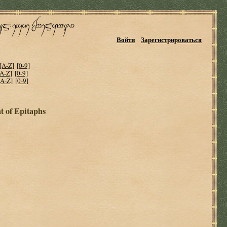
Войти
Зарегистрироваться
[A-Z]
[0-9]
[A-Z]
[0-9]
[A-Z]
[0-9]
t of Epitaphs