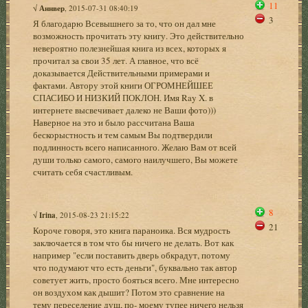
11
√
Аннвер
, 2015-07-31 08:40:19
3
Я благодарю Всевышнего за то, что он дал мне
возможность прочитать эту книгу. Это действительно
невероятно полезнейшая книга из всех, которых я
прочитал за свои 35 лет. А главное, что всё
доказывается Действительными примерами и
фактами. Автору этой книги ОГРОМНЕЙШЕЕ
СПАСИБО И НИЗКИЙ ПОКЛОН. Имя Ray X. в
интернете высвечивает далеко не Ваши фото)))
Наверное на это и было рассчитана Ваша
бескорыстность и тем самым Вы подтвердили
подлинность всего написанного. Желаю Вам от всей
души только самого, самого наилучшего, Вы можете
считать себя счастливым.
8
√
Irina
, 2015-08-23 21:15:22
21
Короче говоря, это книга параноика. Вся мудрость
заключается в том что бы ничего не делать. Вот как
например "если поставить дверь обкрадут, потому
что подумают что есть деньги", буквально так автор
советует жить, просто бояться всего. Мне интересно
он воздухом как дышит? Потом это сравнение на
тему переселение душ, по- моему тупее ничего нельзя