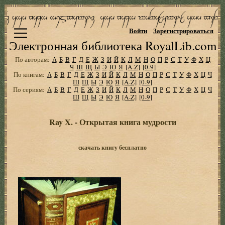
Войти
Зарегистрироваться
Электронная библиотека RoyalLib.com
По авторам:
А
Б
В
Г
Д
Е
Ж
З
И
Й
К
Л
М
Н
О
П
Р
С
Т
У
Ф
Х
Ц
Ч
Ш
Щ
Ы
Э
Ю
Я
[A-Z]
[0-9]
По книгам:
А
Б
В
Г
Д
Е
Ж
З
И
Й
К
Л
М
Н
О
П
Р
С
Т
У
Ф
Х
Ц
Ч
Ш
Щ
Ы
Э
Ю
Я
[A-Z]
[0-9]
По сериям:
А
Б
В
Г
Д
Е
Ж
З
И
Й
К
Л
М
Н
О
П
Р
С
Т
У
Ф
Х
Ц
Ч
Ш
Щ
Ы
Э
Ю
Я
[A-Z]
[0-9]
Ray X. - Открытая книга мудрости
скачать книгу бесплатно