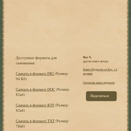
Доступные форматы для
Ray X.
другие книги автора:
скачивания:
Книга Мудрости от Ray. 3-е
Скачать в формате FB2
(Размер:
издание
94 Кб)
Открытая книга мудрости
Скачать в формате DOC
(Размер:
82кб)
Поделиться
Скачать в формате RTF
(Размер:
82кб)
Скачать в формате TXT
(Размер:
78кб)