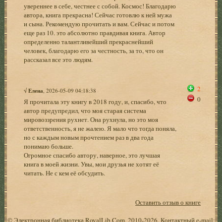
увереннее в себе, честнее с собой. Космос! Благодарю
автора, книга прекрасна! Сейчас готовлю к ней мужа
и сына. Рекомендую прочитать и вам. Сейчас и потом
еще раз 10. это абсолютно правдивая книга. Автор
определенно талантливейший прекраснейший
человек, благодарю его за честность, за то, что он
рассказал все это людям.
2
√
Елена
, 2026-05-09 04:18:38
0
Я прочитала эту книгу в 2018 году, и, спасибо, что
автор предупредил, что моя старая система
мировоззрения рухнет. Она рухнула, но это моя
ответственность, я не жалею. Я мало что тогда поняла,
но с каждым новым прочтением раз в два года
понимаю больше.
Огромное спасибо автору, наверное, это лучшая
книга в моей жизни. Увы, мои друзья не хотят её
читать. Не с кем её обсудить.
Оставить отзыв о книге
© Электронная библиотека RoyalLib.Com, 2010-2026. Контактный e-mail: