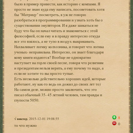
было в пример привести, как историю с компами. Я
просто не знаю куда ему написать, посоветовать хотя
бы "Матрицу" посмотреть, я уж не говорю
разобраться в программировании и узнать хоть бы о
существовании эмуляторов. И я даже заикаться не
буду что бы он начал читать и знакомиться с этой
философией, если ему и в правду интересно откуда
все это взялось, а не тупо в воздух выкрикивать.
Нахваливает логику колхозника, и говорит что логика
ученых- неправильна. Интересно, он знает благодаря
кому книги издаются? Вообще не однократно
наступает на горло своей песне, говоря что религиям
и президентам нельзя верить, а ему почему то надо, а
если не хотите то вы просто тупые.
Есть несколько действительно хороших идей, которые
работают, ну как-то ведь он дожил до своих лет то)
На самом деле, можно просто заключить, что это
писал обычный 35- 45 летний человек, там правды и
глупости 5050.
8
√
виктор
, 2015-12-01 19:08:55
0
то что нужно