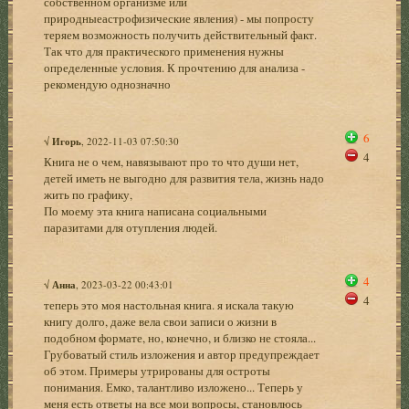
собственном организме или
природныеастрофизические явления) - мы попросту
теряем возможность получить действительный факт.
Так что для практического применения нужны
определенные условия. К прочтению для анализа -
рекомендую однозначно
6
√
Игорь
, 2022-11-03 07:50:30
4
Книга не о чем, навязывают про то что души нет,
детей иметь не выгодно для развития тела, жизнь надо
жить по графику,
По моему эта книга написана социальными
паразитами для отупления людей.
4
√
Анна
, 2023-03-22 00:43:01
4
теперь это моя настольная книга. я искала такую
книгу долго, даже вела свои записи о жизни в
подобном формате, но, конечно, и близко не стояла...
Грубоватый стиль изложения и автор предупреждает
об этом. Примеры утрированы для остроты
понимания. Емко, талантливо изложено... Теперь у
меня есть ответы на все мои вопросы, становлюсь