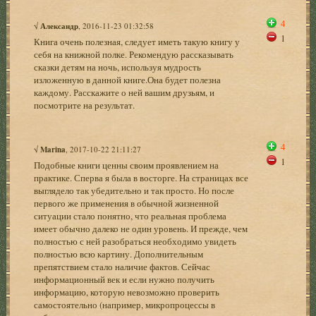
4
√
Александр
, 2016-11-23 01:32:58
1
Книга очень полезная, следует иметь такую книгу у
себя на книжной полке. Рекомендую рассказывать
сказки детям на ночь, используя мудрость
изложенную в данной книге.Она будет полезна
каждому. Расскажите о ней вашим друзьям, и
посмотрите на результат.
4
√
Marina
, 2017-10-22 21:11:27
1
Подобные книги ценны своим проявлением на
практике. Сперва я была в восторге. На страницах все
выглядело так убедительно и так просто. Но после
первого же применения в обычной жизненной
ситуации стало понятно, что реальная проблема
имеет обычно далеко не один уровень. И прежде, чем
полностью с ней разобраться необходимо увидеть
полностью всю картину. Дополнительным
препятствием стало наличие фактов. Сейчас
информационный век и если нужно получить
информацию, которую невозможно проверить
самостоятельно (например, микропроцессы в