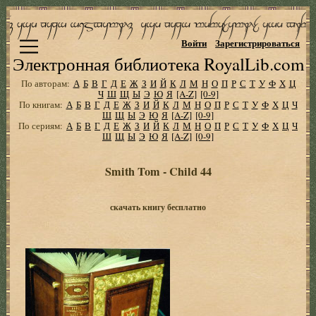
Войти
Зарегистрироваться
Электронная библиотека RoyalLib.com
По авторам:
А
Б
В
Г
Д
Е
Ж
З
И
Й
К
Л
М
Н
О
П
Р
С
Т
У
Ф
Х
Ц
Ч
Ш
Щ
Ы
Э
Ю
Я
[A-Z]
[0-9]
По книгам:
А
Б
В
Г
Д
Е
Ж
З
И
Й
К
Л
М
Н
О
П
Р
С
Т
У
Ф
Х
Ц
Ч
Ш
Щ
Ы
Э
Ю
Я
[A-Z]
[0-9]
По сериям:
А
Б
В
Г
Д
Е
Ж
З
И
Й
К
Л
М
Н
О
П
Р
С
Т
У
Ф
Х
Ц
Ч
Ш
Щ
Ы
Э
Ю
Я
[A-Z]
[0-9]
Smith Tom - Child 44
скачать книгу бесплатно