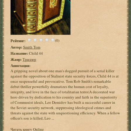
Рейтинг:
(0)
Автор:
Smith Tom
Название:
Child 44
Жанр:
Триллер
Аннотация:
A gripping novel about one man's dogged pursuit of a serial killer
against the opposition of Stalinist state security forces, Child 44 is at
once suspenseful and provocative. Tom Rob Smith's remarkable
debut thriller powerfully dramatizes the human cost of loyalty,
integrity, and love in the face of totalitarian terror.A decorated war
hero driven by dedication to his country and faith in the superiority
of Communist ideals, Leo Demidov has built a successful career in
the Soviet security network, suppressing ideological crimes and
threats against the state with unquestioning efficiency. When a fellow
officer's son is killed, Leo ...
Читать книгу Online