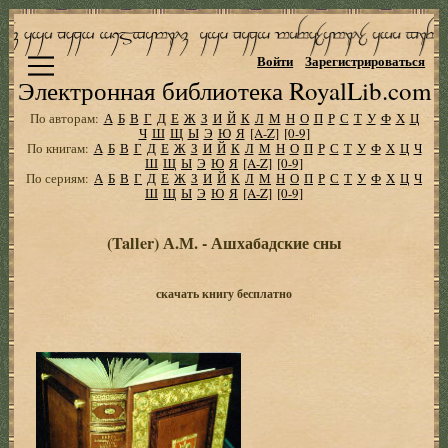
Войти
Зарегистрироваться
Электронная библиотека RoyalLib.com
По авторам:
А
Б
В
Г
Д
Е
Ж
З
И
Й
К
Л
М
Н
О
П
Р
С
Т
У
Ф
Х
Ц
Ч
Ш
Щ
Ы
Э
Ю
Я
[A-Z]
[0-9]
По книгам:
А
Б
В
Г
Д
Е
Ж
З
И
Й
К
Л
М
Н
О
П
Р
С
Т
У
Ф
Х
Ц
Ч
Ш
Щ
Ы
Э
Ю
Я
[A-Z]
[0-9]
По сериям:
А
Б
В
Г
Д
Е
Ж
З
И
Й
К
Л
М
Н
О
П
Р
С
Т
У
Ф
Х
Ц
Ч
Ш
Щ
Ы
Э
Ю
Я
[A-Z]
[0-9]
(Taller) А.М. - Ашхабадские сны
скачать книгу бесплатно