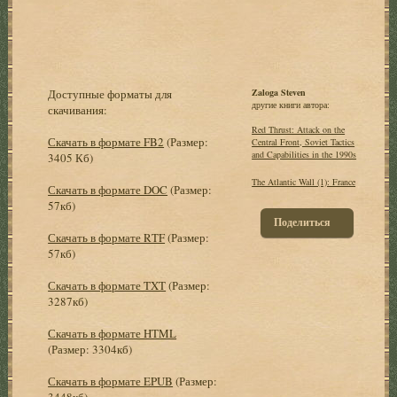
Доступные форматы для
Zaloga Steven
другие книги автора:
скачивания:
Red Thrust: Attack on the
Скачать в формате FB2
(Размер:
Central Front, Soviet Tactics
and Capabilities in the 1990s
3405 Кб)
The Atlantic Wall (1): France
Скачать в формате DOC
(Размер:
57кб)
Поделиться
Скачать в формате RTF
(Размер:
57кб)
Скачать в формате TXT
(Размер:
3287кб)
Скачать в формате HTML
(Размер: 3304кб)
Скачать в формате EPUB
(Размер:
3448кб)