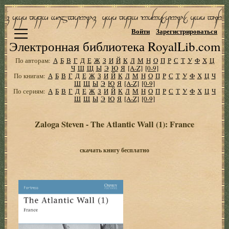
Войти
Зарегистрироваться
Электронная библиотека RoyalLib.com
По авторам:
А
Б
В
Г
Д
Е
Ж
З
И
Й
К
Л
М
Н
О
П
Р
С
Т
У
Ф
Х
Ц
Ч
Ш
Щ
Ы
Э
Ю
Я
[A-Z]
[0-9]
По книгам:
А
Б
В
Г
Д
Е
Ж
З
И
Й
К
Л
М
Н
О
П
Р
С
Т
У
Ф
Х
Ц
Ч
Ш
Щ
Ы
Э
Ю
Я
[A-Z]
[0-9]
По сериям:
А
Б
В
Г
Д
Е
Ж
З
И
Й
К
Л
М
Н
О
П
Р
С
Т
У
Ф
Х
Ц
Ч
Ш
Щ
Ы
Э
Ю
Я
[A-Z]
[0-9]
Zaloga Steven - The Atlantic Wall (1): France
скачать книгу бесплатно