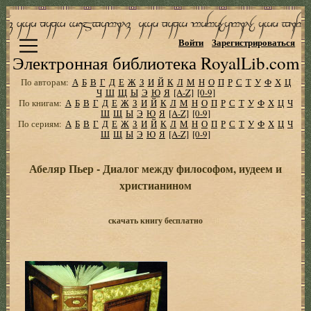
Войти
Зарегистрироваться
Электронная библиотека RoyalLib.com
По авторам:
А
Б
В
Г
Д
Е
Ж
З
И
Й
К
Л
М
Н
О
П
Р
С
Т
У
Ф
Х
Ц
Ч
Ш
Щ
Ы
Э
Ю
Я
[A-Z]
[0-9]
По книгам:
А
Б
В
Г
Д
Е
Ж
З
И
Й
К
Л
М
Н
О
П
Р
С
Т
У
Ф
Х
Ц
Ч
Ш
Щ
Ы
Э
Ю
Я
[A-Z]
[0-9]
По сериям:
А
Б
В
Г
Д
Е
Ж
З
И
Й
К
Л
М
Н
О
П
Р
С
Т
У
Ф
Х
Ц
Ч
Ш
Щ
Ы
Э
Ю
Я
[A-Z]
[0-9]
Абеляр Пьер - Диалог между философом, иудеем и
христианином
скачать книгу бесплатно