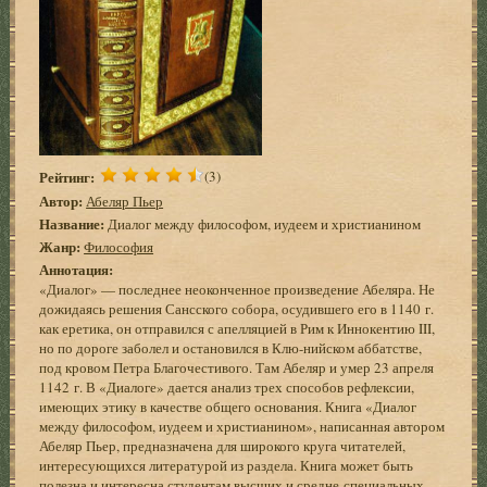
Рейтинг:
(3)
Автор:
Абеляр Пьер
Название:
Диалог между философом, иудеем и христианином
Жанр:
Философия
Аннотация:
«Диалог» — последнее неоконченное произведение Абеляра. Не
дожидаясь решения Сансского собора, осудившего его в 1140 г.
как еретика, он отправился с апелляцией в Рим к Иннокентию III,
но по дороге заболел и остановился в Клю-нийском аббатстве,
под кровом Петра Благочестивого. Там Абеляр и умер 23 апреля
1142 г. В «Диалоге» дается анализ трех способов рефлексии,
имеющих этику в качестве общего основания. Книга «Диалог
между философом, иудеем и христианином», написанная автором
Абеляр Пьер, предназначена для широкого круга читателей,
интересующихся литературой из раздела. Книга может быть
полезна и интересна студентам высших и средне-специальных