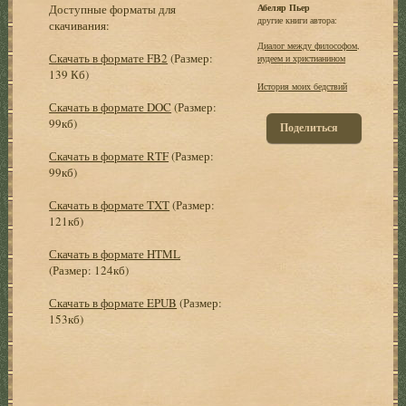
Доступные форматы для
Абеляр Пьер
другие книги автора:
скачивания:
Диалог между философом,
Скачать в формате FB2
(Размер:
иудеем и христианином
139 Кб)
История моих бедствий
Скачать в формате DOC
(Размер:
99кб)
Поделиться
Скачать в формате RTF
(Размер:
99кб)
Скачать в формате TXT
(Размер:
121кб)
Скачать в формате HTML
(Размер: 124кб)
Скачать в формате EPUB
(Размер:
153кб)