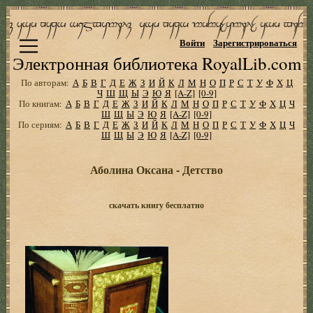
Войти
Зарегистрироваться
Электронная библиотека RoyalLib.com
По авторам:
А
Б
В
Г
Д
Е
Ж
З
И
Й
К
Л
М
Н
О
П
Р
С
Т
У
Ф
Х
Ц
Ч
Ш
Щ
Ы
Э
Ю
Я
[A-Z]
[0-9]
По книгам:
А
Б
В
Г
Д
Е
Ж
З
И
Й
К
Л
М
Н
О
П
Р
С
Т
У
Ф
Х
Ц
Ч
Ш
Щ
Ы
Э
Ю
Я
[A-Z]
[0-9]
По сериям:
А
Б
В
Г
Д
Е
Ж
З
И
Й
К
Л
М
Н
О
П
Р
С
Т
У
Ф
Х
Ц
Ч
Ш
Щ
Ы
Э
Ю
Я
[A-Z]
[0-9]
Аболина Оксана - Детство
скачать книгу бесплатно