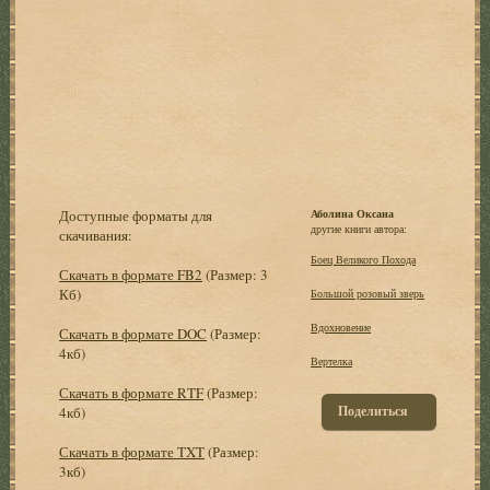
Доступные форматы для
Аболина Оксана
другие книги автора:
скачивания:
Боец Великого Похода
Скачать в формате FB2
(Размер: 3
Кб)
Большой розовый зверь
Вдохновение
Скачать в формате DOC
(Размер:
4кб)
Вертелка
Скачать в формате RTF
(Размер:
Поделиться
4кб)
Скачать в формате TXT
(Размер:
3кб)