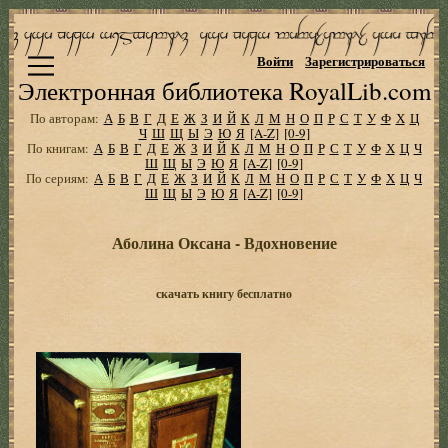
Войти
Зарегистрироваться
Электронная библиотека RoyalLib.com
По авторам:
А
Б
В
Г
Д
Е
Ж
З
И
Й
К
Л
М
Н
О
П
Р
С
Т
У
Ф
Х
Ц
Ч
Ш
Щ
Ы
Э
Ю
Я
[A-Z]
[0-9]
По книгам:
А
Б
В
Г
Д
Е
Ж
З
И
Й
К
Л
М
Н
О
П
Р
С
Т
У
Ф
Х
Ц
Ч
Ш
Щ
Ы
Э
Ю
Я
[A-Z]
[0-9]
По сериям:
А
Б
В
Г
Д
Е
Ж
З
И
Й
К
Л
М
Н
О
П
Р
С
Т
У
Ф
Х
Ц
Ч
Ш
Щ
Ы
Э
Ю
Я
[A-Z]
[0-9]
Аболина Оксана - Вдохновение
скачать книгу бесплатно