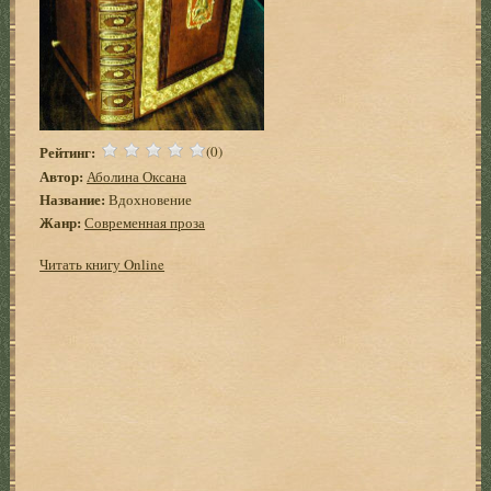
Рейтинг:
(0)
Автор:
Аболина Оксана
Название:
Вдохновение
Жанр:
Современная проза
Читать книгу Online