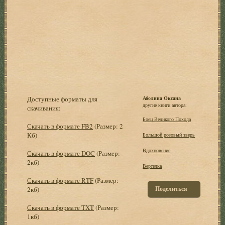
Доступные форматы для
Аболина Оксана
другие книги автора:
скачивания:
Боец Великого Похода
Скачать в формате FB2
(Размер: 2
Кб)
Большой розовый зверь
Вдохновение
Скачать в формате DOC
(Размер:
2кб)
Вертелка
Скачать в формате RTF
(Размер:
Поделиться
2кб)
Скачать в формате TXT
(Размер:
1кб)