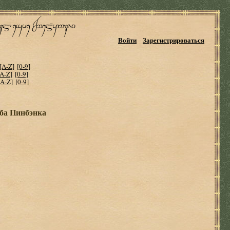
Войти
Зарегистрироваться
[A-Z]
[0-9]
[A-Z]
[0-9]
[A-Z]
[0-9]
ба Пинбэнка