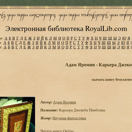
Электронная библиотека RoyalLib.com
м:
А
Б
В
Г
Д
Е
Ж
З
И
Й
К
Л
М
Н
О
П
Р
С
Т
У
Ф
Х
Ц
Ч
Ш
Щ
Ы
Э
Ю
Я
м:
А
Б
В
Г
Д
Е
Ж
З
И
Й
К
Л
М
Н
О
П
Р
С
Т
У
Ф
Х
Ц
Ч
Ш
Щ
Ы
Э
Ю
Я
м:
А
Б
В
Г
Д
Е
Ж
З
И
Й
К
Л
М
Н
О
П
Р
С
Т
У
Ф
Х
Ц
Ч
Ш
Щ
Ы
Э
Ю
Я
Адам Яромин - Карьера Джеко
скачать книгу бесплатно
Автор:
Адам Яромин
Название:
Карьера Джекоба Пинбэнка
Жанр:
Научная фантастика
Читать книгу Online