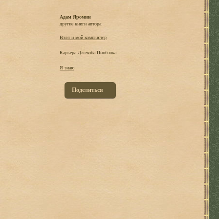
Адам Яромин
другие книги автора:
Вэля и мой компьютер
Карьера Джекоба Пинбэнка
Я знаю
Поделиться