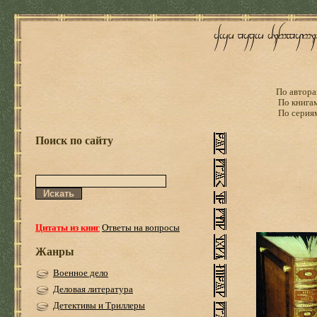
По автора
По книга
По серия
Поиск по сайту
Цитаты из книг
Ответы на вопросы
Жанры
Военное дело
Деловая литература
Детективы и Триллеры