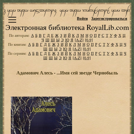
Войти
Зарегистрироваться
Электронная библиотека RoyalLib.com
По авторам:
А
Б
В
Г
Д
Е
Ж
З
И
Й
К
Л
М
Н
О
П
Р
С
Т
У
Ф
Х
Ц
Ч
Ш
Щ
Ы
Э
Ю
Я
[A-Z]
[0-9]
По книгам:
А
Б
В
Г
Д
Е
Ж
З
И
Й
К
Л
М
Н
О
П
Р
С
Т
У
Ф
Х
Ц
Ч
Ш
Щ
Ы
Э
Ю
Я
[A-Z]
[0-9]
По сериям:
А
Б
В
Г
Д
Е
Ж
З
И
Й
К
Л
М
Н
О
П
Р
С
Т
У
Ф
Х
Ц
Ч
Ш
Щ
Ы
Э
Ю
Я
[A-Z]
[0-9]
Адамович Алесь - ...Имя сей звезде Чернобыль