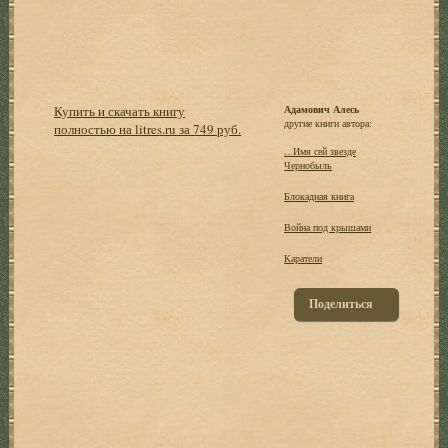
Купить и скачать книгу
Адамович Алесь
другие книги автора:
полностью на litres.ru за 749 руб.
...Имя сей звезде
Чернобыль
Блокадная книга
Война под крышами
Каратели
Поделиться