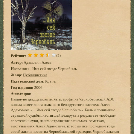
Рейтинг:
(2)
Автор:
Адамович Алесь
Название:
...Имя сей звезде Чернобыль
Жанр:
Публицистика
Издательский дом:
Ковчег
Год издания:
2006
Аннотация:
Накануне двадцатилетия катастрофы на Чернобыльской АЭС
вышла в свет книга знакового белорусского писателя Алеся
Адамовича «…Имя сей звезде Чернобыль». Боль и понимание
страшной судьбы, настигшей Беларусь в результате «победы»
советской науки, нашли отражение в письмах, заметках,
выступлениях Алеся Адамовича, который все последние годы
своей жизни посвятил Чернобыльской трагедии. Чернобыльская