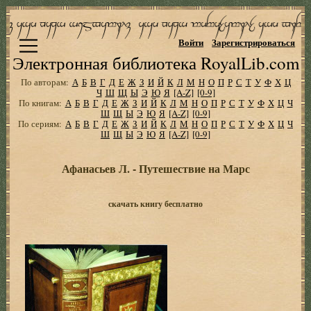
Войти
Зарегистрироваться
Электронная библиотека RoyalLib.com
По авторам:
А
Б
В
Г
Д
Е
Ж
З
И
Й
К
Л
М
Н
О
П
Р
С
Т
У
Ф
Х
Ц
Ч
Ш
Щ
Ы
Э
Ю
Я
[A-Z]
[0-9]
По книгам:
А
Б
В
Г
Д
Е
Ж
З
И
Й
К
Л
М
Н
О
П
Р
С
Т
У
Ф
Х
Ц
Ч
Ш
Щ
Ы
Э
Ю
Я
[A-Z]
[0-9]
По сериям:
А
Б
В
Г
Д
Е
Ж
З
И
Й
К
Л
М
Н
О
П
Р
С
Т
У
Ф
Х
Ц
Ч
Ш
Щ
Ы
Э
Ю
Я
[A-Z]
[0-9]
Афанасьев Л. - Путешествие на Марс
скачать книгу бесплатно