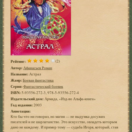
Рейтинг:
(2)
Автор:
Афанасьев Роман
Название:
Астрал
Жанр:
Боевая фантастика
Серия:
Фантастический боевик
ISBN:
5-93556-272-3, 978-5-93556-272-4
Издательский дом:
Армада, «Изд-во Альфа-книга»
Год издания:
2003
Аннотация:
Кто бы что ни говорил, но магия — не выдумка досужих
писателей и не шарлатанство. Это искусство, овладеть которым
дано не каждому. И пример тому — судьба Игоря, который, став