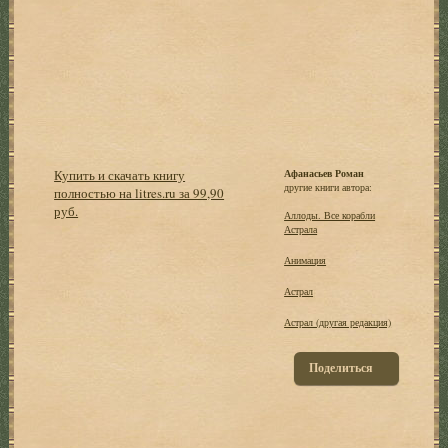
Купить и скачать книгу
Афанасьев Роман
другие книги автора:
полностью на litres.ru за 99,90
руб.
Аллоды. Все корабли
Астрала
Анимация
Астрал
Астрал (другая редакция)
Поделиться