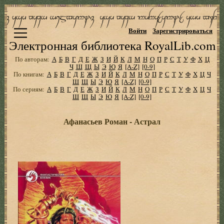
Войти
Зарегистрироваться
Электронная библиотека RoyalLib.com
По авторам:
А
Б
В
Г
Д
Е
Ж
З
И
Й
К
Л
М
Н
О
П
Р
С
Т
У
Ф
Х
Ц
Ч
Ш
Щ
Ы
Э
Ю
Я
[A-Z]
[0-9]
По книгам:
А
Б
В
Г
Д
Е
Ж
З
И
Й
К
Л
М
Н
О
П
Р
С
Т
У
Ф
Х
Ц
Ч
Ш
Щ
Ы
Э
Ю
Я
[A-Z]
[0-9]
По сериям:
А
Б
В
Г
Д
Е
Ж
З
И
Й
К
Л
М
Н
О
П
Р
С
Т
У
Ф
Х
Ц
Ч
Ш
Щ
Ы
Э
Ю
Я
[A-Z]
[0-9]
Афанасьев Роман - Астрал