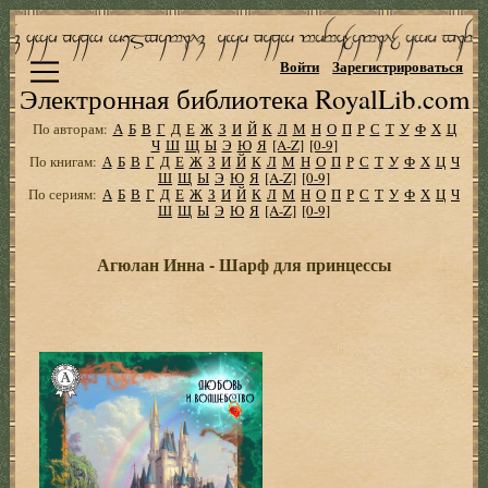
Войти
Зарегистрироваться
Электронная библиотека RoyalLib.com
По авторам:
А
Б
В
Г
Д
Е
Ж
З
И
Й
К
Л
М
Н
О
П
Р
С
Т
У
Ф
Х
Ц
Ч
Ш
Щ
Ы
Э
Ю
Я
[A-Z]
[0-9]
По книгам:
А
Б
В
Г
Д
Е
Ж
З
И
Й
К
Л
М
Н
О
П
Р
С
Т
У
Ф
Х
Ц
Ч
Ш
Щ
Ы
Э
Ю
Я
[A-Z]
[0-9]
По сериям:
А
Б
В
Г
Д
Е
Ж
З
И
Й
К
Л
М
Н
О
П
Р
С
Т
У
Ф
Х
Ц
Ч
Ш
Щ
Ы
Э
Ю
Я
[A-Z]
[0-9]
Агюлан Инна - Шарф для принцессы