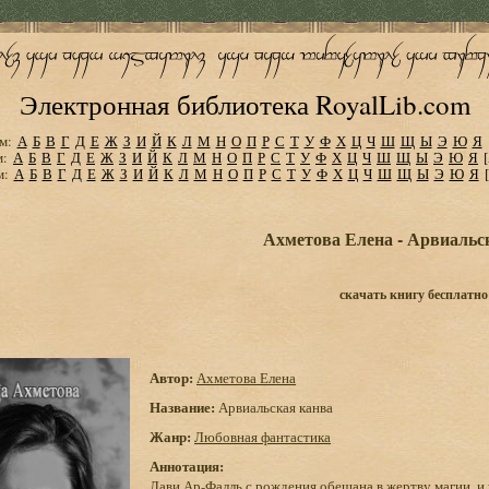
Электронная библиотека RoyalLib.com
м:
А
Б
В
Г
Д
Е
Ж
З
И
Й
К
Л
М
Н
О
П
Р
С
Т
У
Ф
Х
Ц
Ч
Ш
Щ
Ы
Э
Ю
Я
м:
А
Б
В
Г
Д
Е
Ж
З
И
Й
К
Л
М
Н
О
П
Р
С
Т
У
Ф
Х
Ц
Ч
Ш
Щ
Ы
Э
Ю
Я
м:
А
Б
В
Г
Д
Е
Ж
З
И
Й
К
Л
М
Н
О
П
Р
С
Т
У
Ф
Х
Ц
Ч
Ш
Щ
Ы
Э
Ю
Я
Ахметова Елена - Арвиальс
скачать книгу бесплатно
Автор:
Ахметова Елена
Название:
Арвиальская канва
Жанр:
Любовная фантастика
Аннотация:
Лави Ар-Фалль с рождения обещана в жертву магии, и у