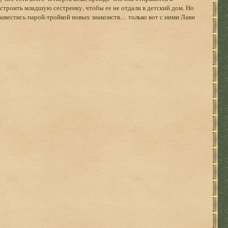
истроить младшую сестренку, чтобы ее не отдали в детский дом. Но
бзавестись парой-тройкой новых знакомств… только вот с ними Лави