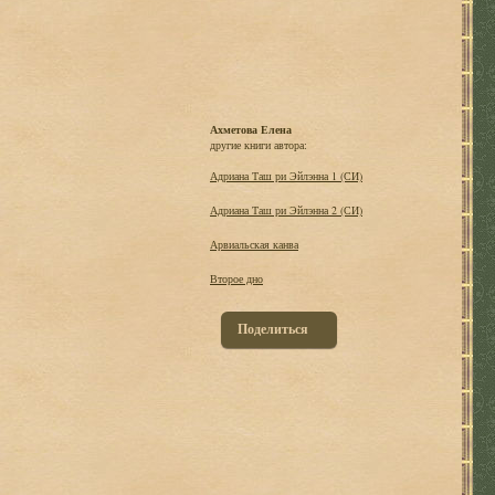
Ахметова Елена
другие книги автора:
Адриана Таш ри Эйлэнна 1 (СИ)
Адриана Таш ри Эйлэнна 2 (СИ)
Арвиальская канва
Второе дно
Поделиться