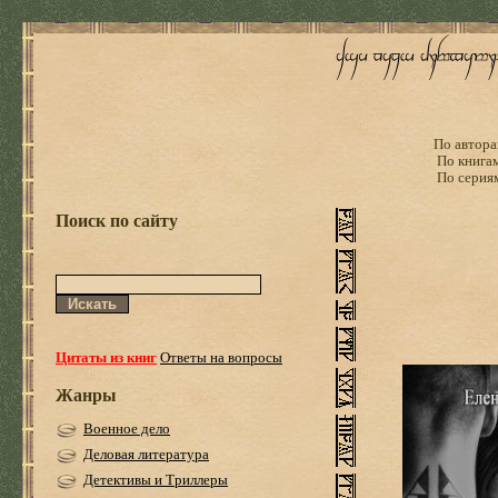
По автора
По книга
По серия
Поиск по сайту
Цитаты из книг
Ответы на вопросы
Жанры
Военное дело
Деловая литература
Детективы и Триллеры