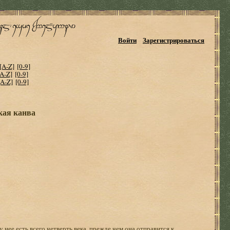
Войти
Зарегистрироваться
[A-Z]
[0-9]
[A-Z]
[0-9]
[A-Z]
[0-9]
кая канва
 нее есть всего четверть века, прежде чем она отправится к