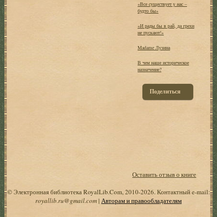
«Все существует у нас –
будто бы»
«И рады бы в рай, да грехи
не пускают!»
Madame Лузина
В чем наше историческое
назначение?
Поделиться
Оставить отзыв о книге
© Электронная библиотека RoyalLib.Com, 2010-2026. Контактный e-mail:
royallib.ru@gmail.com
|
Авторам и правообладателям