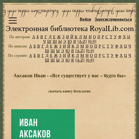
Войти
Зарегистрироваться
Электронная библиотека RoyalLib.com
По авторам:
А
Б
В
Г
Д
Е
Ж
З
И
Й
К
Л
М
Н
О
П
Р
С
Т
У
Ф
Х
Ц
Ч
Ш
Щ
Ы
Э
Ю
Я
[A-Z]
[0-9]
По книгам:
А
Б
В
Г
Д
Е
Ж
З
И
Й
К
Л
М
Н
О
П
Р
С
Т
У
Ф
Х
Ц
Ч
Ш
Щ
Ы
Э
Ю
Я
[A-Z]
[0-9]
По сериям:
А
Б
В
Г
Д
Е
Ж
З
И
Й
К
Л
М
Н
О
П
Р
С
Т
У
Ф
Х
Ц
Ч
Ш
Щ
Ы
Э
Ю
Я
[A-Z]
[0-9]
Аксаков Иван - «Все существует у нас – будто бы»
скачать книгу бесплатно