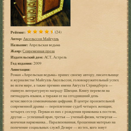
Рейтинг:
(24)
Автор:
Аксельссон Майгулль
Название:
Апрельская ведьма
Жанр:
Современная проза
Издательский дом:
АСТ, Астрель
Год издания:
2009
Аннотация:
Роман «Апрельская ведьма» принес своему автору, писательнице
и журналистке Майгулль Аксельссон, головокружительный успех
во всем мире, а также премию имени Августа Стриндберга —
главную литературную награду Швеции. Книгу перевели на
пятнадцать языков, а тиражи ее на сегодняшний день
исчисляются семизначными цифрами. В центре пронзительной
современной драмы — переплетение судеб четырех женщин,
четырех сестер. Первая из них с рождения прикована к постели,
другая — успешный врач, третья — ученый-физик, четвертая —
конченая наркоманка... Парализованная, брошенная матерью на
попечение социальных служб Дезире — из тех, кого зовут