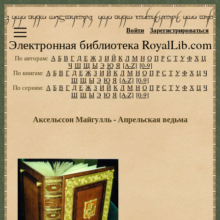
Войти
Зарегистрироваться
Электронная библиотека RoyalLib.com
По авторам:
А
Б
В
Г
Д
Е
Ж
З
И
Й
К
Л
М
Н
О
П
Р
С
Т
У
Ф
Х
Ц
Ч
Ш
Щ
Ы
Э
Ю
Я
[A-Z]
[0-9]
По книгам:
А
Б
В
Г
Д
Е
Ж
З
И
Й
К
Л
М
Н
О
П
Р
С
Т
У
Ф
Х
Ц
Ч
Ш
Щ
Ы
Э
Ю
Я
[A-Z]
[0-9]
По сериям:
А
Б
В
Г
Д
Е
Ж
З
И
Й
К
Л
М
Н
О
П
Р
С
Т
У
Ф
Х
Ц
Ч
Ш
Щ
Ы
Э
Ю
Я
[A-Z]
[0-9]
Аксельссон Майгулль - Апрельская ведьма