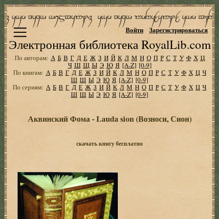
Войти
Зарегистрироваться
Электронная библиотека RoyalLib.com
По авторам:
А
Б
В
Г
Д
Е
Ж
З
И
Й
К
Л
М
Н
О
П
Р
С
Т
У
Ф
Х
Ц
Ч
Ш
Щ
Ы
Э
Ю
Я
[A-Z]
[0-9]
По книгам:
А
Б
В
Г
Д
Е
Ж
З
И
Й
К
Л
М
Н
О
П
Р
С
Т
У
Ф
Х
Ц
Ч
Ш
Щ
Ы
Э
Ю
Я
[A-Z]
[0-9]
По сериям:
А
Б
В
Г
Д
Е
Ж
З
И
Й
К
Л
М
Н
О
П
Р
С
Т
У
Ф
Х
Ц
Ч
Ш
Щ
Ы
Э
Ю
Я
[A-Z]
[0-9]
Аквинский Фома - Lauda sion (Возноси, Сион)
скачать книгу бесплатно