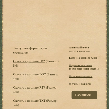
Доступные форматы для
Аквинский Фома
другие книги автора:
скачивания:
Lauda sion (Возноси, Сион)
Скачать в формате FB2
(Размер: 4
Кб)
О единстве интеллекта
против аверроистов (глава 1)
Скачать в формате DOC
(Размер:
О смешении элементов
4кб)
О сущем и сущности
Скачать в формате RTF
(Размер:
4кб)
Поделиться
Скачать в формате TXT
(Размер:
3кб)