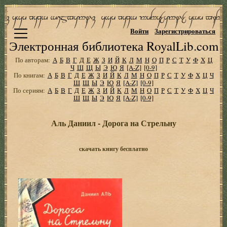
Войти
Зарегистрироваться
Электронная библиотека RoyalLib.com
По авторам:
А
Б
В
Г
Д
Е
Ж
З
И
Й
К
Л
М
Н
О
П
Р
С
Т
У
Ф
Х
Ц
Ч
Ш
Щ
Ы
Э
Ю
Я
[A-Z]
[0-9]
По книгам:
А
Б
В
Г
Д
Е
Ж
З
И
Й
К
Л
М
Н
О
П
Р
С
Т
У
Ф
Х
Ц
Ч
Ш
Щ
Ы
Э
Ю
Я
[A-Z]
[0-9]
По сериям:
А
Б
В
Г
Д
Е
Ж
З
И
Й
К
Л
М
Н
О
П
Р
С
Т
У
Ф
Х
Ц
Ч
Ш
Щ
Ы
Э
Ю
Я
[A-Z]
[0-9]
Аль Даниил - Дорога на Стрельну
скачать книгу бесплатно