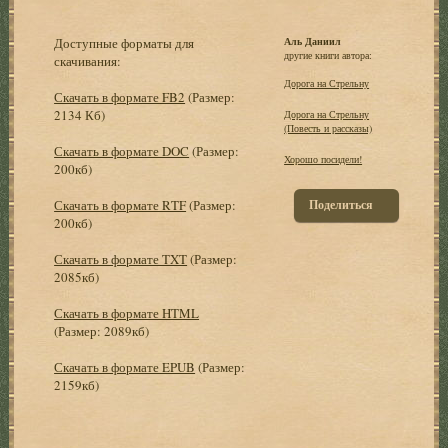
Доступные форматы для
Аль Даниил
другие книги автора:
скачивания:
Дорога на Стрельну
Скачать в формате FB2
(Размер:
2134 Кб)
Дорога на Стрельну
(Повесть и рассказы)
Скачать в формате DOC
(Размер:
Хорошо посидели!
200кб)
Скачать в формате RTF
(Размер:
Поделиться
200кб)
Скачать в формате TXT
(Размер:
2085кб)
Скачать в формате HTML
(Размер: 2089кб)
Скачать в формате EPUB
(Размер:
2159кб)