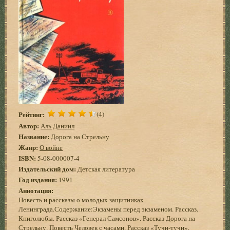
Рейтинг:
(4)
Автор:
Аль Даниил
Название:
Дорога на Стрельну
Жанр:
О войне
ISBN:
5-08-000007-4
Издательский дом:
Детская литература
Год издания:
1991
Аннотация:
Повесть и рассказы о молодых защитниках
Ленинграда.Содержание:Экзамены перед экзаменом. Рассказ.
Книголюбы. Рассказ «Генерал Самсонов». Рассказ Дорога на
Стрельну. Повесть Человек с часами. Рассказ «Тучи-тучи».