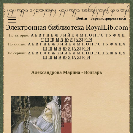
Войти
Зарегистрироваться
Электронная библиотека RoyalLib.com
По авторам:
А
Б
В
Г
Д
Е
Ж
З
И
Й
К
Л
М
Н
О
П
Р
С
Т
У
Ф
Х
Ц
Ч
Ш
Щ
Ы
Э
Ю
Я
[A-Z]
[0-9]
По книгам:
А
Б
В
Г
Д
Е
Ж
З
И
Й
К
Л
М
Н
О
П
Р
С
Т
У
Ф
Х
Ц
Ч
Ш
Щ
Ы
Э
Ю
Я
[A-Z]
[0-9]
По сериям:
А
Б
В
Г
Д
Е
Ж
З
И
Й
К
Л
М
Н
О
П
Р
С
Т
У
Ф
Х
Ц
Ч
Ш
Щ
Ы
Э
Ю
Я
[A-Z]
[0-9]
Александрова Марина - Волгарь