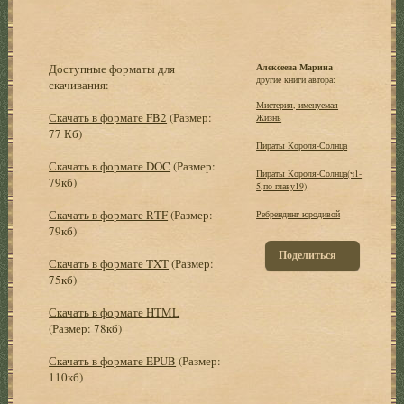
Доступные форматы для
Алексеева Марина
другие книги автора:
скачивания:
Мистерия, именуемая
Скачать в формате FB2
(Размер:
Жизнь
77 Кб)
Пираты Короля-Солнца
Скачать в формате DOC
(Размер:
Пираты Короля-Солнца(ч1-
79кб)
5,по главу19)
Скачать в формате RTF
(Размер:
Ребрендинг юродивой
79кб)
Поделиться
Скачать в формате TXT
(Размер:
75кб)
Скачать в формате HTML
(Размер: 78кб)
Скачать в формате EPUB
(Размер:
110кб)