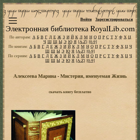
Войти
Зарегистрироваться
Электронная библиотека RoyalLib.com
По авторам:
А
Б
В
Г
Д
Е
Ж
З
И
Й
К
Л
М
Н
О
П
Р
С
Т
У
Ф
Х
Ц
Ч
Ш
Щ
Ы
Э
Ю
Я
[A-Z]
[0-9]
По книгам:
А
Б
В
Г
Д
Е
Ж
З
И
Й
К
Л
М
Н
О
П
Р
С
Т
У
Ф
Х
Ц
Ч
Ш
Щ
Ы
Э
Ю
Я
[A-Z]
[0-9]
По сериям:
А
Б
В
Г
Д
Е
Ж
З
И
Й
К
Л
М
Н
О
П
Р
С
Т
У
Ф
Х
Ц
Ч
Ш
Щ
Ы
Э
Ю
Я
[A-Z]
[0-9]
Алексеева Марина - Мистерия, именуемая Жизнь
скачать книгу бесплатно