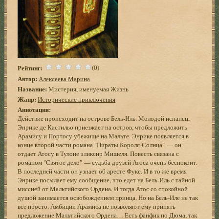
Рейтинг:
(0)
Автор:
Алексеева Марина
Название:
Мистерия, именуемая Жизнь
Жанр:
Исторические приключения
Аннотация:
Действие происходит на острове Бель-Иль. Молодой испанец,
Энрике де Кастильо приезжает на остров, чтобы предложить
Арамису и Портосу убежище на Мальте. Энрике появляется в
конце второй части романа "Пираты Короля-Солнца" — он
отдает Атосу в Тулоне эликсир Мишеля. Повесть связана с
романом "Святое дело" — судьба друзей Атоса очень беспокоит.
В последней части он узнает об аресте Фуке. И в то же время
Энрике посылает ему сообщение, что едет на Бель-Иль с тайной
миссией от Мальтийского Ордена. И тогда Атос со спокойной
душой занимается освобождением принца. Но на Бель-Иле не так
все просто. Амбиции Арамиса не позволяют ему принять
предложение Мальтийского Ордена… Есть фанфик по Дюма, так