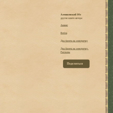
Алешковский Юз
другие книги автора:
Ананас
Вобла
Два билета на электричку
Два билета на электричку.
Рассказы
Поделиться