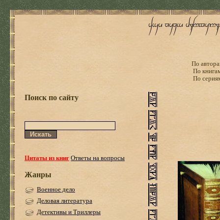
По автора
По книга
По серия
Поиск по сайту
Цитаты из книг
Ответы на вопросы
Жанры
Военное дело
Деловая литература
Детективы и Триллеры