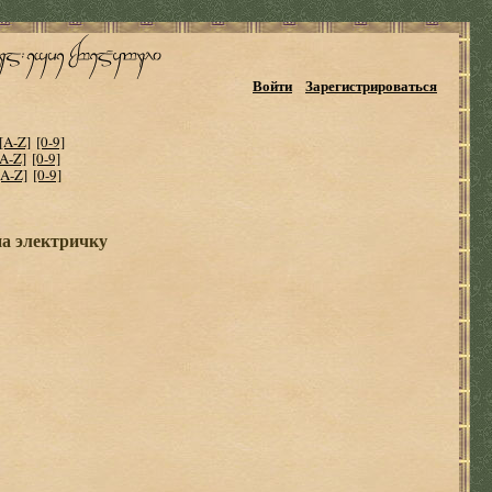
Войти
Зарегистрироваться
[A-Z]
[0-9]
[A-Z]
[0-9]
[A-Z]
[0-9]
на электричку