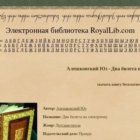
Электронная библиотека RoyalLib.com
м:
А
Б
В
Г
Д
Е
Ж
З
И
Й
К
Л
М
Н
О
П
Р
С
Т
У
Ф
Х
Ц
Ч
Ш
Щ
Ы
Э
Ю
Я
м:
А
Б
В
Г
Д
Е
Ж
З
И
Й
К
Л
М
Н
О
П
Р
С
Т
У
Ф
Х
Ц
Ч
Ш
Щ
Ы
Э
Ю
Я
м:
А
Б
В
Г
Д
Е
Ж
З
И
Й
К
Л
М
Н
О
П
Р
С
Т
У
Ф
Х
Ц
Ч
Ш
Щ
Ы
Э
Ю
Я
Алешковский Юз - Два билета 
скачать книгу бесплатно
Автор:
Алешковский Юз
Название:
Два билета на электричку
Жанр:
Детская проза
Издательский дом:
Правда