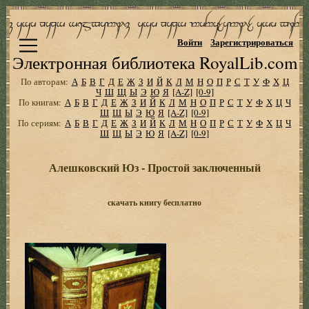
Войти
Зарегистрироваться
Электронная библиотека RoyalLib.com
По авторам:
А
Б
В
Г
Д
Е
Ж
З
И
Й
К
Л
М
Н
О
П
Р
С
Т
У
Ф
Х
Ц
Ч
Ш
Щ
Ы
Э
Ю
Я
[A-Z]
[0-9]
По книгам:
А
Б
В
Г
Д
Е
Ж
З
И
Й
К
Л
М
Н
О
П
Р
С
Т
У
Ф
Х
Ц
Ч
Ш
Щ
Ы
Э
Ю
Я
[A-Z]
[0-9]
По сериям:
А
Б
В
Г
Д
Е
Ж
З
И
Й
К
Л
М
Н
О
П
Р
С
Т
У
Ф
Х
Ц
Ч
Ш
Щ
Ы
Э
Ю
Я
[A-Z]
[0-9]
Алешковский Юз - Простой заключенный
скачать книгу бесплатно