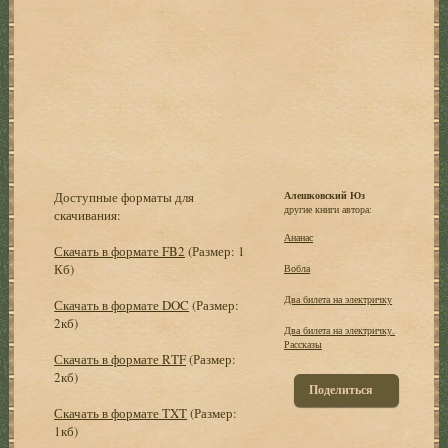
Доступные форматы для
Алешковский Юз
другие книги автора:
скачивания:
Ананас
Скачать в формате FB2
(Размер: 1
Кб)
Вобла
Два билета на электричку
Скачать в формате DOC
(Размер:
2кб)
Два билета на электричку.
Рассказы
Скачать в формате RTF
(Размер:
2кб)
Поделиться
Скачать в формате TXT
(Размер:
1кб)