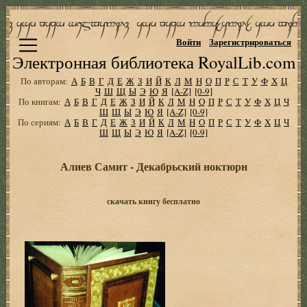
Войти
Зарегистрироваться
Электронная библиотека RoyalLib.com
По авторам:
А
Б
В
Г
Д
Е
Ж
З
И
Й
К
Л
М
Н
О
П
Р
С
Т
У
Ф
Х
Ц
Ч
Ш
Щ
Ы
Э
Ю
Я
[A-Z]
[0-9]
По книгам:
А
Б
В
Г
Д
Е
Ж
З
И
Й
К
Л
М
Н
О
П
Р
С
Т
У
Ф
Х
Ц
Ч
Ш
Щ
Ы
Э
Ю
Я
[A-Z]
[0-9]
По сериям:
А
Б
В
Г
Д
Е
Ж
З
И
Й
К
Л
М
Н
О
П
Р
С
Т
У
Ф
Х
Ц
Ч
Ш
Щ
Ы
Э
Ю
Я
[A-Z]
[0-9]
Алиев Самит - Декабрьский ноктюрн
скачать книгу бесплатно