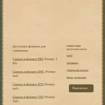
Доступные форматы для
Алиев Самит
другие книги автора:
скачивания:
86400
Скачать в формате FB2
(Размер: 5
Кб)
Авитаминоз
Декабрьский ноктюрн
Скачать в формате DOC
(Размер:
6кб)
Жизнь человечкина
Скачать в формате RTF
(Размер:
Поделиться
6кб)
Скачать в формате TXT
(Размер:
5кб)