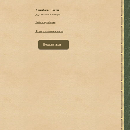
Алимбаев Шокан
другие книги автора:
Бебе в пробирке
Формула гениальности
Поделиться