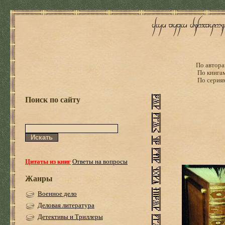
По автора
По книга
По серия
Поиск по сайту
Цитаты из книг
Ответы на вопросы
Жанры
Военное дело
Деловая литература
Детективы и Триллеры