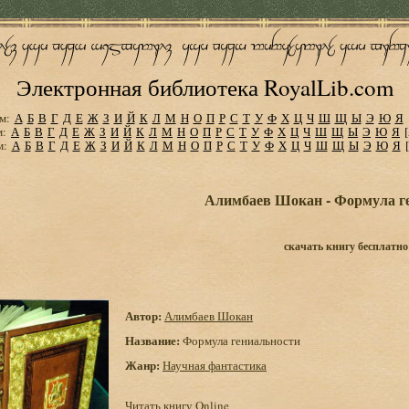
Электронная библиотека RoyalLib.com
м:
А
Б
В
Г
Д
Е
Ж
З
И
Й
К
Л
М
Н
О
П
Р
С
Т
У
Ф
Х
Ц
Ч
Ш
Щ
Ы
Э
Ю
Я
м:
А
Б
В
Г
Д
Е
Ж
З
И
Й
К
Л
М
Н
О
П
Р
С
Т
У
Ф
Х
Ц
Ч
Ш
Щ
Ы
Э
Ю
Я
м:
А
Б
В
Г
Д
Е
Ж
З
И
Й
К
Л
М
Н
О
П
Р
С
Т
У
Ф
Х
Ц
Ч
Ш
Щ
Ы
Э
Ю
Я
Алимбаев Шокан - Формула г
скачать книгу бесплатно
Автор:
Алимбаев Шокан
Название:
Формула гениальности
Жанр:
Научная фантастика
Читать книгу Online