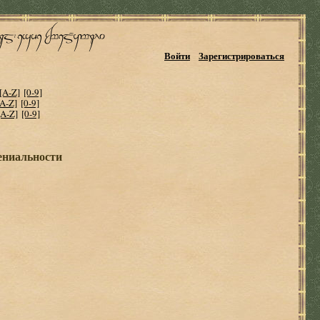
Войти
Зарегистрироваться
[A-Z]
[0-9]
[A-Z]
[0-9]
[A-Z]
[0-9]
ениальности