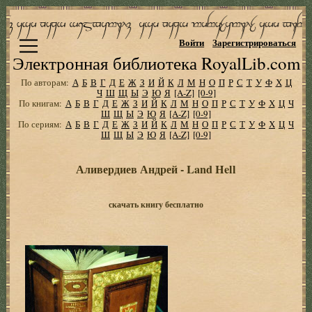
Войти
Зарегистрироваться
Электронная библиотека RoyalLib.com
По авторам:
А
Б
В
Г
Д
Е
Ж
З
И
Й
К
Л
М
Н
О
П
Р
С
Т
У
Ф
Х
Ц
Ч
Ш
Щ
Ы
Э
Ю
Я
[A-Z]
[0-9]
По книгам:
А
Б
В
Г
Д
Е
Ж
З
И
Й
К
Л
М
Н
О
П
Р
С
Т
У
Ф
Х
Ц
Ч
Ш
Щ
Ы
Э
Ю
Я
[A-Z]
[0-9]
По сериям:
А
Б
В
Г
Д
Е
Ж
З
И
Й
К
Л
М
Н
О
П
Р
С
Т
У
Ф
Х
Ц
Ч
Ш
Щ
Ы
Э
Ю
Я
[A-Z]
[0-9]
Аливердиев Андрей - Land Hell
скачать книгу бесплатно