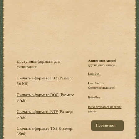
Доступные форматы для
Аливердиев Андрей
другие книги автора:
скачивания:
Land Hell
Скачать в формате FB2
(Размер:
36 Кб)
Land Hell [=
Сопротивляющиеся]
Скачать в формате DOC
(Размер:
Баба-Яга
37кб)
Всем оставаться на своих
Скачать в формате RTF
(Размер:
местах
37кб)
Поделиться
Скачать в формате TXT
(Размер:
35кб)