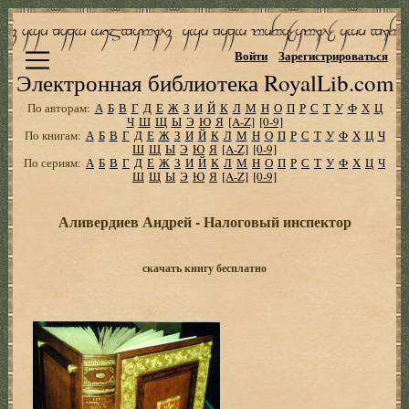
Войти
Зарегистрироваться
Электронная библиотека RoyalLib.com
По авторам:
А
Б
В
Г
Д
Е
Ж
З
И
Й
К
Л
М
Н
О
П
Р
С
Т
У
Ф
Х
Ц
Ч
Ш
Щ
Ы
Э
Ю
Я
[A-Z]
[0-9]
По книгам:
А
Б
В
Г
Д
Е
Ж
З
И
Й
К
Л
М
Н
О
П
Р
С
Т
У
Ф
Х
Ц
Ч
Ш
Щ
Ы
Э
Ю
Я
[A-Z]
[0-9]
По сериям:
А
Б
В
Г
Д
Е
Ж
З
И
Й
К
Л
М
Н
О
П
Р
С
Т
У
Ф
Х
Ц
Ч
Ш
Щ
Ы
Э
Ю
Я
[A-Z]
[0-9]
Аливердиев Андрей - Налоговый инспектор
скачать книгу бесплатно