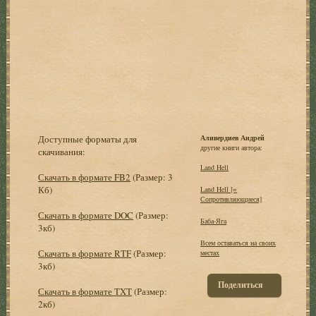
Доступные форматы для
Аливердиев Андрей
другие книги автора:
скачивания:
Land Hell
Скачать в формате FB2
(Размер: 3
Кб)
Land Hell [=
Сопротивляющиеся]
Скачать в формате DOC
(Размер:
Баба-Яга
3кб)
Всем оставаться на своих
Скачать в формате RTF
(Размер:
местах
3кб)
Поделиться
Скачать в формате TXT
(Размер:
2кб)