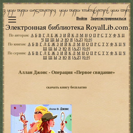
Войти
Зарегистрироваться
Электронная библиотека RoyalLib.com
По авторам:
А
Б
В
Г
Д
Е
Ж
З
И
Й
К
Л
М
Н
О
П
Р
С
Т
У
Ф
Х
Ц
Ч
Ш
Щ
Ы
Э
Ю
Я
[A-Z]
[0-9]
По книгам:
А
Б
В
Г
Д
Е
Ж
З
И
Й
К
Л
М
Н
О
П
Р
С
Т
У
Ф
Х
Ц
Ч
Ш
Щ
Ы
Э
Ю
Я
[A-Z]
[0-9]
По сериям:
А
Б
В
Г
Д
Е
Ж
З
И
Й
К
Л
М
Н
О
П
Р
С
Т
У
Ф
Х
Ц
Ч
Ш
Щ
Ы
Э
Ю
Я
[A-Z]
[0-9]
Аллан Джонс - Операция «Первое свидание»
скачать книгу бесплатно