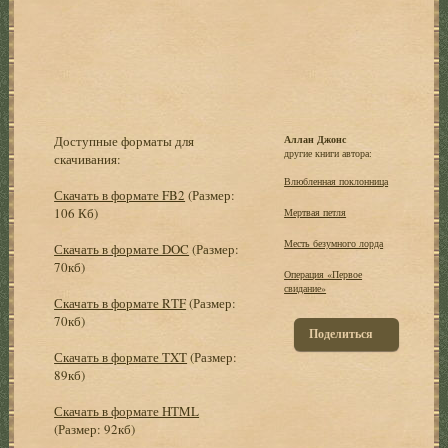
Доступные форматы для
Аллан Джонс
другие книги автора:
скачивания:
Влюбленная поклонница
Скачать в формате FB2
(Размер:
106 Кб)
Мертвая петля
Месть безумного лорда
Скачать в формате DOC
(Размер:
70кб)
Операция «Первое
свидание»
Скачать в формате RTF
(Размер:
70кб)
Поделиться
Скачать в формате TXT
(Размер:
89кб)
Скачать в формате HTML
(Размер: 92кб)