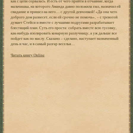
как с цепи сорвалась. И есть от чего прийти в отчаяние, когда
мальчишка, на которого Аманда давно положила глаз, назначил ей
свидание и пришел на него… с другой девчонкой! «Да она чего
доброго дом разнесет, если ей срочно не помочь», – с тревогой
думает Стейси и вместе с лучшими подругами разрабатывает
блестящий план. Суть его проста: собрать вместе всю тусовку,
как-нибудь изолировать коварную разлучницу, а уж дальше все
пойдет как по маслу. Сказано – сделано, наступает назначенный
день и час, и в самый разгар веселья…
Читать книгу Online