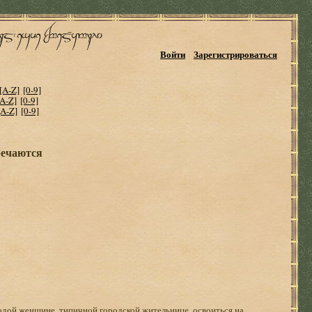
Войти
Зарегистрироваться
[A-Z]
[0-9]
[A-Z]
[0-9]
[A-Z]
[0-9]
речаются
одой женщине, типичной городской жительнице, освоиться на