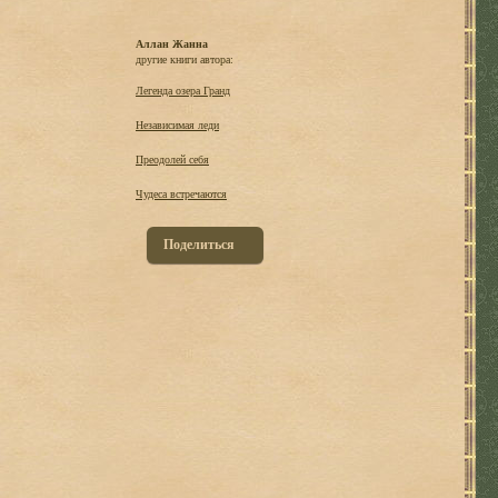
Аллан Жанна
другие книги автора:
Легенда озера Гранд
Независимая леди
Преодолей себя
Чудеса встречаются
Поделиться