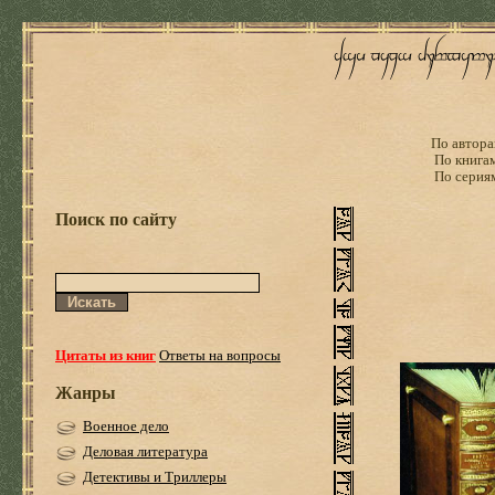
По автора
По книга
По серия
Поиск по сайту
Цитаты из книг
Ответы на вопросы
Жанры
Военное дело
Деловая литература
Детективы и Триллеры