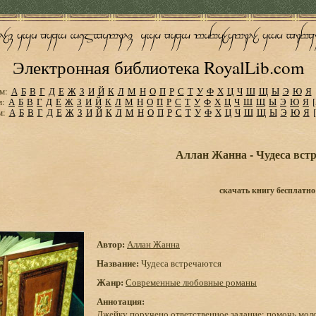
Электронная библиотека RoyalLib.com
м:
А
Б
В
Г
Д
Е
Ж
З
И
Й
К
Л
М
Н
О
П
Р
С
Т
У
Ф
Х
Ц
Ч
Ш
Щ
Ы
Э
Ю
Я
м:
А
Б
В
Г
Д
Е
Ж
З
И
Й
К
Л
М
Н
О
П
Р
С
Т
У
Ф
Х
Ц
Ч
Ш
Щ
Ы
Э
Ю
Я
м:
А
Б
В
Г
Д
Е
Ж
З
И
Й
К
Л
М
Н
О
П
Р
С
Т
У
Ф
Х
Ц
Ч
Ш
Щ
Ы
Э
Ю
Я
Аллан Жанна - Чудеса вст
скачать книгу бесплатно
Автор:
Аллан Жанна
Название:
Чудеса встречаются
Жанр:
Современные любовные романы
Аннотация:
Джейку поручено ответственное задание: помочь мол