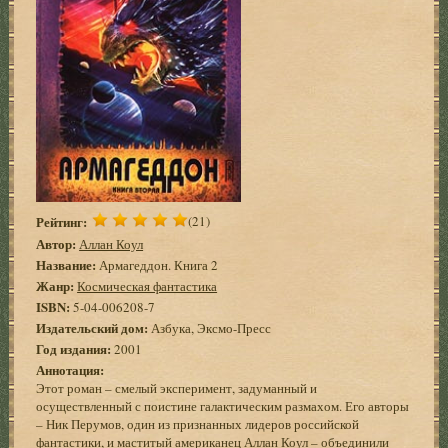
Рейтинг:
(21)
Автор:
Аллан Коул
Название:
Армагеддон. Книга 2
Жанр:
Космическая фантастика
ISBN:
5-04-006208-7
Издательский дом:
Азбука, Эксмо-Пресс
Год издания:
2001
Аннотация:
Этот роман – смелый эксперимент, задуманный и
осуществленный с поистине галактическим размахом. Его авторы
– Ник Перумов, один из признанных лидеров российской
фантастики, и маститый американец Аллан Коул – объединили