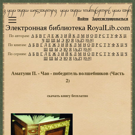
Войти
Зарегистрироваться
Электронная библиотека RoyalLib.com
По авторам:
А
Б
В
Г
Д
Е
Ж
З
И
Й
К
Л
М
Н
О
П
Р
С
Т
У
Ф
Х
Ц
Ч
Ш
Щ
Ы
Э
Ю
Я
[A-Z]
[0-9]
По книгам:
А
Б
В
Г
Д
Е
Ж
З
И
Й
К
Л
М
Н
О
П
Р
С
Т
У
Ф
Х
Ц
Ч
Ш
Щ
Ы
Э
Ю
Я
[A-Z]
[0-9]
По сериям:
А
Б
В
Г
Д
Е
Ж
З
И
Й
К
Л
М
Н
О
П
Р
С
Т
У
Ф
Х
Ц
Ч
Ш
Щ
Ы
Э
Ю
Я
[A-Z]
[0-9]
Аматуни П. - Чао - победитель волшебников (Часть
2)
скачать книгу бесплатно