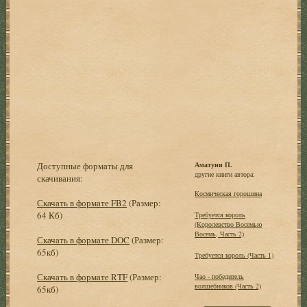
Доступные форматы для
Аматуни П.
другие книги автора:
скачивания:
Космическая горошина
Скачать в формате FB2
(Размер:
64 Кб)
Требуется король
(Королевство Восемью
Восемь, Часть 2)
Скачать в формате DOC
(Размер:
65кб)
Требуется король (Часть 1)
Скачать в формате RTF
(Размер:
Чао - победитель
волшебников (Часть 2)
65кб)