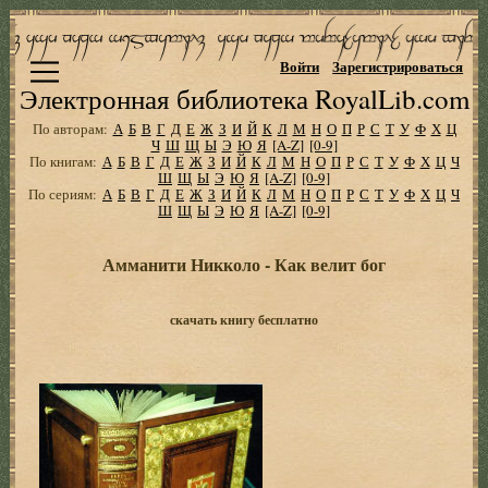
Войти
Зарегистрироваться
Электронная библиотека RoyalLib.com
По авторам:
А
Б
В
Г
Д
Е
Ж
З
И
Й
К
Л
М
Н
О
П
Р
С
Т
У
Ф
Х
Ц
Ч
Ш
Щ
Ы
Э
Ю
Я
[A-Z]
[0-9]
По книгам:
А
Б
В
Г
Д
Е
Ж
З
И
Й
К
Л
М
Н
О
П
Р
С
Т
У
Ф
Х
Ц
Ч
Ш
Щ
Ы
Э
Ю
Я
[A-Z]
[0-9]
По сериям:
А
Б
В
Г
Д
Е
Ж
З
И
Й
К
Л
М
Н
О
П
Р
С
Т
У
Ф
Х
Ц
Ч
Ш
Щ
Ы
Э
Ю
Я
[A-Z]
[0-9]
Амманити Никколо - Как велит бог
скачать книгу бесплатно