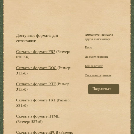
Доступные форматы для
Амманити Никколо
другие книги автора:
скачивания:
Грязь
Скачать в формате FB2
(Размер:
650 Кб)
Да будет праздник
Как велит бог
Скачать в формате DOC
(Размер:
315кб)
Ты – мое сокровище
Скачать в формате RTF
(Размер:
Поделиться
315кб)
Скачать в формате TXT
(Размер:
581кб)
Скачать в формате HTML
(Размер: 587кб)
Скачать в формате EPUB
(Размер: