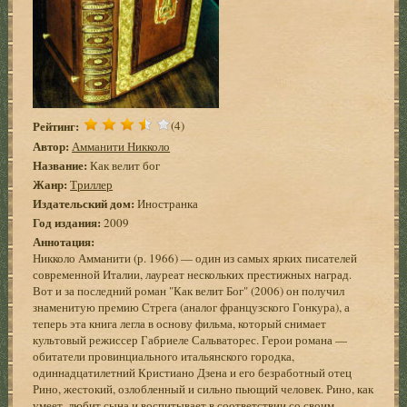
Рейтинг:
(4)
Автор:
Амманити Никколо
Название:
Как велит бог
Жанр:
Триллер
Издательский дом:
Иностранка
Год издания:
2009
Аннотация:
Никколо Амманити (р. 1966) — один из самых ярких писателей
современной Италии, лауреат нескольких престижных наград.
Вот и за последний роман "Как велит Бог" (2006) он получил
знаменитую премию Стрега (аналог французского Гонкура), а
теперь эта книга легла в основу фильма, который снимает
культовый режиссер Габриеле Сальваторес. Герои романа —
обитатели провинциального итальянского городка,
одиннадцатилетний Кристиано Дзена и его безработный отец
Рино, жестокий, озлобленный и сильно пьющий человек. Рино, как
умеет, любит сына и воспитывает в соответствии со своим