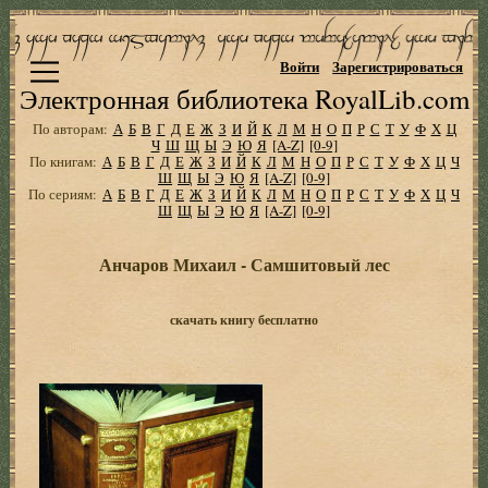
Войти
Зарегистрироваться
Электронная библиотека RoyalLib.com
По авторам:
А
Б
В
Г
Д
Е
Ж
З
И
Й
К
Л
М
Н
О
П
Р
С
Т
У
Ф
Х
Ц
Ч
Ш
Щ
Ы
Э
Ю
Я
[A-Z]
[0-9]
По книгам:
А
Б
В
Г
Д
Е
Ж
З
И
Й
К
Л
М
Н
О
П
Р
С
Т
У
Ф
Х
Ц
Ч
Ш
Щ
Ы
Э
Ю
Я
[A-Z]
[0-9]
По сериям:
А
Б
В
Г
Д
Е
Ж
З
И
Й
К
Л
М
Н
О
П
Р
С
Т
У
Ф
Х
Ц
Ч
Ш
Щ
Ы
Э
Ю
Я
[A-Z]
[0-9]
Анчаров Михаил - Самшитовый лес
скачать книгу бесплатно