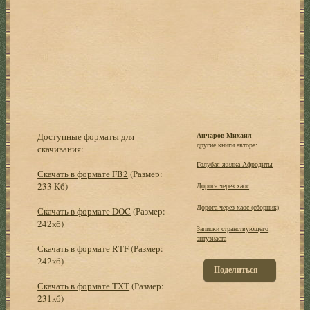
Доступные форматы для
Анчаров Михаил
другие книги автора:
скачивания:
Голубая жилка Афродиты
Скачать в формате FB2
(Размер:
233 Кб)
Дорога через хаос
Дорога через хаос (сборник)
Скачать в формате DOC
(Размер:
242кб)
Записки странствующего
энтузиаста
Скачать в формате RTF
(Размер:
242кб)
Поделиться
Скачать в формате TXT
(Размер:
231кб)