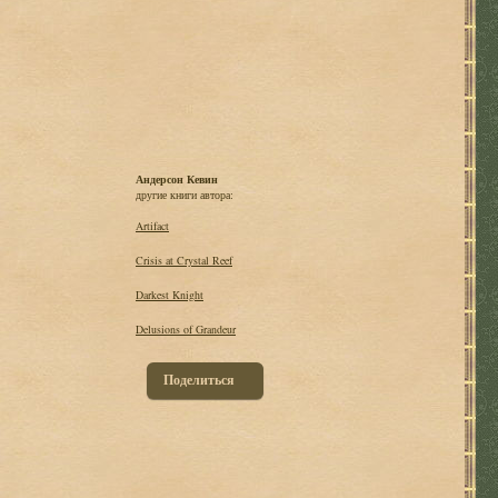
Андерсон Кевин
другие книги автора:
Artifact
Crisis at Crystal Reef
Darkest Knight
Delusions of Grandeur
Поделиться