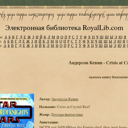
Электронная библиотека RoyalLib.com
м:
А
Б
В
Г
Д
Е
Ж
З
И
Й
К
Л
М
Н
О
П
Р
С
Т
У
Ф
Х
Ц
Ч
Ш
Щ
Ы
Э
Ю
Я
м:
А
Б
В
Г
Д
Е
Ж
З
И
Й
К
Л
М
Н
О
П
Р
С
Т
У
Ф
Х
Ц
Ч
Ш
Щ
Ы
Э
Ю
Я
м:
А
Б
В
Г
Д
Е
Ж
З
И
Й
К
Л
М
Н
О
П
Р
С
Т
У
Ф
Х
Ц
Ч
Ш
Щ
Ы
Э
Ю
Я
Андерсон Кевин - Crisis at Cr
скачать книгу бесплатно
Автор:
Андерсон Кевин
Название:
Crisis at Crystal Reef
Жанр:
Детская фантастика
Аннотация:
JACEN and JAINAWhen the Empire died, they were born—