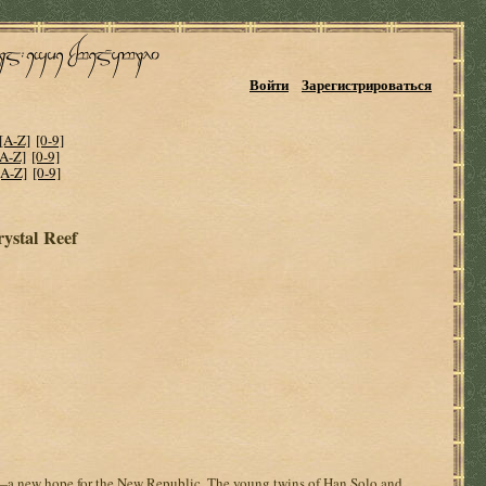
Войти
Зарегистрироваться
[A-Z]
[0-9]
[A-Z]
[0-9]
[A-Z]
[0-9]
ystal Reef
a new hope for the New Republic. The young twins of Han Solo and