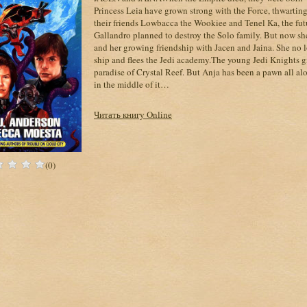
Princess Leia have grown strong with the Force, thwartin
their friends Lowbacca the Wookiee and Tenel Ka, the futu
Gallandro planned to destroy the Solo family. But now she
and her growing friendship with Jacen and Jaina. She no lo
ship and flees the Jedi academy.The young Jedi Knights gi
paradise of Crystal Reef. But Anja has been a pawn all al
in the middle of it…
Читать книгу Online
(0)