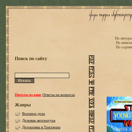
По автора
По книга
По серия
Поиск по сайту
Цитаты из книг
Ответы на вопросы
Жанры
Военное дело
Деловая литература
Детективы и Триллеры