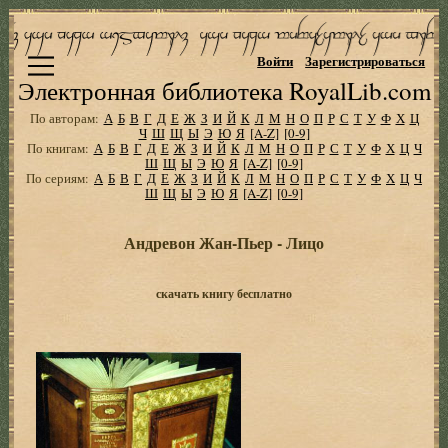
Войти
Зарегистрироваться
Электронная библиотека RoyalLib.com
По авторам:
А
Б
В
Г
Д
Е
Ж
З
И
Й
К
Л
М
Н
О
П
Р
С
Т
У
Ф
Х
Ц
Ч
Ш
Щ
Ы
Э
Ю
Я
[A-Z]
[0-9]
По книгам:
А
Б
В
Г
Д
Е
Ж
З
И
Й
К
Л
М
Н
О
П
Р
С
Т
У
Ф
Х
Ц
Ч
Ш
Щ
Ы
Э
Ю
Я
[A-Z]
[0-9]
По сериям:
А
Б
В
Г
Д
Е
Ж
З
И
Й
К
Л
М
Н
О
П
Р
С
Т
У
Ф
Х
Ц
Ч
Ш
Щ
Ы
Э
Ю
Я
[A-Z]
[0-9]
Андревон Жан-Пьер - Лицо
скачать книгу бесплатно