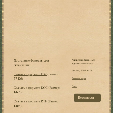
Доступные форматы для
Андревон Жан-Пьер
другие книги автора:
скачивания:
«Если», 2003 № 09
Скачать в формате FB2
(Размер:
77 Кб)
Военная игра
Лицо
Скачать в формате DOC
(Размер:
14кб)
Поделиться
Скачать в формате RTF
(Размер:
14кб)