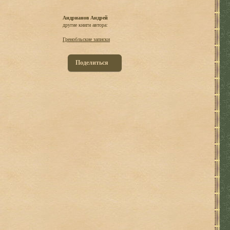
Андрианов Андрей
другие книги автора:
Гренобльские записки
Поделиться