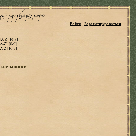
Войти
Зарегистрироваться
[A-Z]
[0-9]
[A-Z]
[0-9]
[A-Z]
[0-9]
кие записки