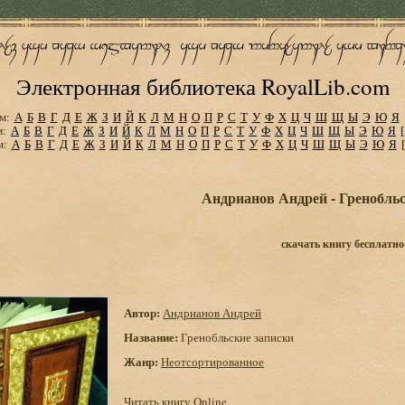
Электронная библиотека RoyalLib.com
м:
А
Б
В
Г
Д
Е
Ж
З
И
Й
К
Л
М
Н
О
П
Р
С
Т
У
Ф
Х
Ц
Ч
Ш
Щ
Ы
Э
Ю
Я
м:
А
Б
В
Г
Д
Е
Ж
З
И
Й
К
Л
М
Н
О
П
Р
С
Т
У
Ф
Х
Ц
Ч
Ш
Щ
Ы
Э
Ю
Я
м:
А
Б
В
Г
Д
Е
Ж
З
И
Й
К
Л
М
Н
О
П
Р
С
Т
У
Ф
Х
Ц
Ч
Ш
Щ
Ы
Э
Ю
Я
Андрианов Андрей - Гренобльс
скачать книгу бесплатно
Автор:
Андрианов Андрей
Название:
Гренобльские записки
Жанр:
Неотсортированное
Читать книгу Online