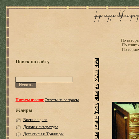
По автора
По книга
По серия
Поиск по сайту
Цитаты из книг
Ответы на вопросы
Жанры
Военное дело
Деловая литература
Детективы и Триллеры