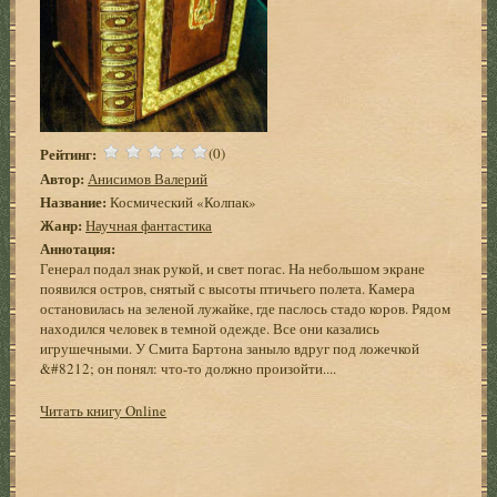
Рейтинг:
(0)
Автор:
Анисимов Валерий
Название:
Космический «Колпак»
Жанр:
Научная фантастика
Аннотация:
Генерал подал знак рукой, и свет погас. На небольшом экране
появился остров, снятый с высоты птичьего полета. Камера
остановилась на зеленой лужайке, где паслось стадо коров. Рядом
находился человек в темной одежде. Все они казались
игрушечными. У Смита Бартона заныло вдруг под ложечкой
&#8212; он понял: что-то должно произойти....
Читать книгу Online