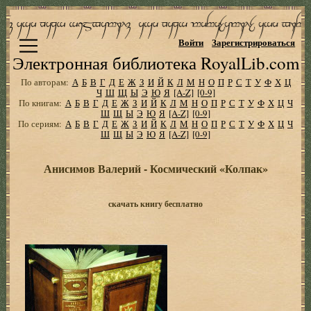
Войти
Зарегистрироваться
Электронная библиотека RoyalLib.com
По авторам:
А
Б
В
Г
Д
Е
Ж
З
И
Й
К
Л
М
Н
О
П
Р
С
Т
У
Ф
Х
Ц
Ч
Ш
Щ
Ы
Э
Ю
Я
[A-Z]
[0-9]
По книгам:
А
Б
В
Г
Д
Е
Ж
З
И
Й
К
Л
М
Н
О
П
Р
С
Т
У
Ф
Х
Ц
Ч
Ш
Щ
Ы
Э
Ю
Я
[A-Z]
[0-9]
По сериям:
А
Б
В
Г
Д
Е
Ж
З
И
Й
К
Л
М
Н
О
П
Р
С
Т
У
Ф
Х
Ц
Ч
Ш
Щ
Ы
Э
Ю
Я
[A-Z]
[0-9]
Анисимов Валерий - Космический «Колпак»
скачать книгу бесплатно