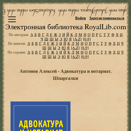
Войти
Зарегистрироваться
Электронная библиотека RoyalLib.com
По авторам:
А
Б
В
Г
Д
Е
Ж
З
И
Й
К
Л
М
Н
О
П
Р
С
Т
У
Ф
Х
Ц
Ч
Ш
Щ
Ы
Э
Ю
Я
[A-Z]
[0-9]
По книгам:
А
Б
В
Г
Д
Е
Ж
З
И
Й
К
Л
М
Н
О
П
Р
С
Т
У
Ф
Х
Ц
Ч
Ш
Щ
Ы
Э
Ю
Я
[A-Z]
[0-9]
По сериям:
А
Б
В
Г
Д
Е
Ж
З
И
Й
К
Л
М
Н
О
П
Р
С
Т
У
Ф
Х
Ц
Ч
Ш
Щ
Ы
Э
Ю
Я
[A-Z]
[0-9]
Антонов Алексей - Адвокатура и нотариат.
Шпаргалки