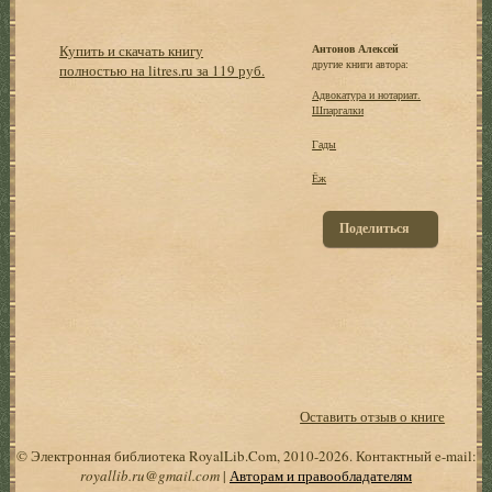
Купить и скачать книгу
Антонов Алексей
другие книги автора:
полностью на litres.ru за 119 руб.
Адвокатура и нотариат.
Шпаргалки
Гады
Ёж
Поделиться
Оставить отзыв о книге
© Электронная библиотека RoyalLib.Com, 2010-2026. Контактный e-mail:
royallib.ru@gmail.com
|
Авторам и правообладателям