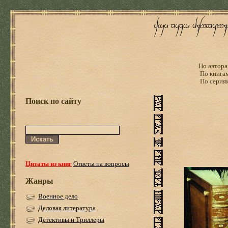
По автора
По книга
По серия
Поиск по сайту
Цитаты из книг
Ответы на вопросы
Жанры
Военное дело
Деловая литература
Детективы и Триллеры