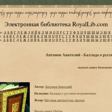
Электронная библиотека RoyalLib.com
м:
А
Б
В
Г
Д
Е
Ж
З
И
Й
К
Л
М
Н
О
П
Р
С
Т
У
Ф
Х
Ц
Ч
Ш
Щ
Ы
Э
Ю
Я
м:
А
Б
В
Г
Д
Е
Ж
З
И
Й
К
Л
М
Н
О
П
Р
С
Т
У
Ф
Х
Ц
Ч
Ш
Щ
Ы
Э
Ю
Я
м:
А
Б
В
Г
Д
Е
Ж
З
И
Й
К
Л
М
Н
О
П
Р
С
Т
У
Ф
Х
Ц
Ч
Ш
Щ
Ы
Э
Ю
Я
Антонов Анатолий - Баллада о русс
скачать книгу бесплатно
Автор:
Антонов Анатолий
Название:
Баллада о русском пограничнике
Жанр:
Научная литература: прочее
Читать книгу Online