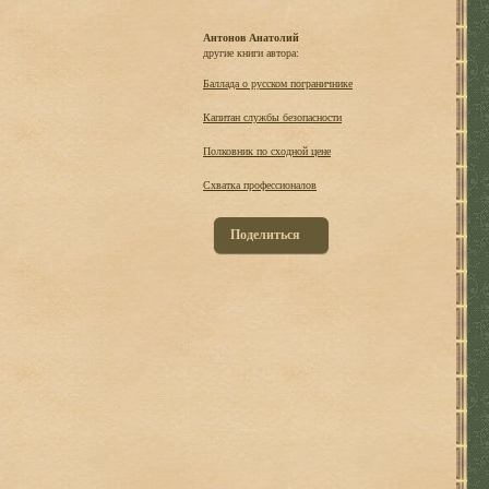
Антонов Анатолий
другие книги автора:
Баллада о русском пограничнике
Капитан службы безопасности
Полковник по сходной цене
Схватка профессионалов
Поделиться