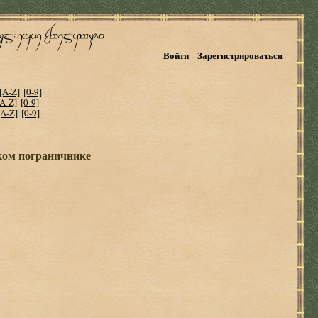
Войти
Зарегистрироваться
[A-Z]
[0-9]
[A-Z]
[0-9]
[A-Z]
[0-9]
ком пограничнике