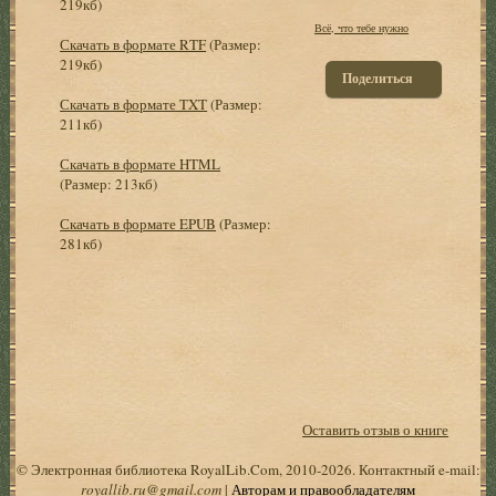
219кб)
Всё, что тебе нужно
Скачать в формате RTF
(Размер:
219кб)
Поделиться
Скачать в формате TXT
(Размер:
211кб)
Скачать в формате HTML
(Размер: 213кб)
Скачать в формате EPUB
(Размер:
281кб)
Оставить отзыв о книге
© Электронная библиотека RoyalLib.Com, 2010-2026. Контактный e-mail:
royallib.ru@gmail.com
|
Авторам и правообладателям