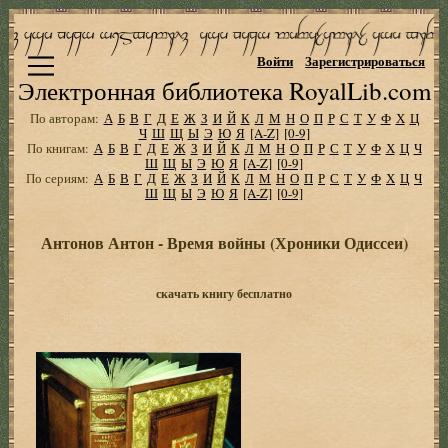
Войти
Зарегистрироваться
Электронная библиотека RoyalLib.com
По авторам:
А
Б
В
Г
Д
Е
Ж
З
И
Й
К
Л
М
Н
О
П
Р
С
Т
У
Ф
Х
Ц
Ч
Ш
Щ
Ы
Э
Ю
Я
[A-Z]
[0-9]
По книгам:
А
Б
В
Г
Д
Е
Ж
З
И
Й
К
Л
М
Н
О
П
Р
С
Т
У
Ф
Х
Ц
Ч
Ш
Щ
Ы
Э
Ю
Я
[A-Z]
[0-9]
По сериям:
А
Б
В
Г
Д
Е
Ж
З
И
Й
К
Л
М
Н
О
П
Р
С
Т
У
Ф
Х
Ц
Ч
Ш
Щ
Ы
Э
Ю
Я
[A-Z]
[0-9]
Антонов Антон - Время войны (Хроники Одиссеи)
скачать книгу бесплатно