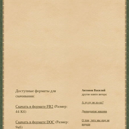
Доступные форматы для
Антонов Василий
другие книги автора:
скачивания:
А ху-ху не хо-хо?
Скачать в формате FB2
(Размер:
44 Кб)
Двенадцатая машина
О том, чего мы еще не
Скачать в формате DOC
(Размер:
видали
9кб)