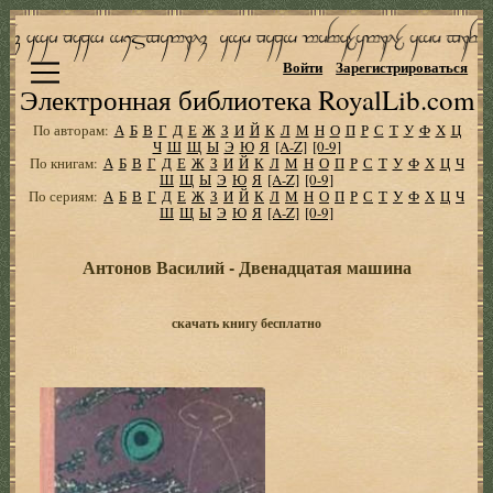
Войти
Зарегистрироваться
Электронная библиотека RoyalLib.com
По авторам:
А
Б
В
Г
Д
Е
Ж
З
И
Й
К
Л
М
Н
О
П
Р
С
Т
У
Ф
Х
Ц
Ч
Ш
Щ
Ы
Э
Ю
Я
[A-Z]
[0-9]
По книгам:
А
Б
В
Г
Д
Е
Ж
З
И
Й
К
Л
М
Н
О
П
Р
С
Т
У
Ф
Х
Ц
Ч
Ш
Щ
Ы
Э
Ю
Я
[A-Z]
[0-9]
По сериям:
А
Б
В
Г
Д
Е
Ж
З
И
Й
К
Л
М
Н
О
П
Р
С
Т
У
Ф
Х
Ц
Ч
Ш
Щ
Ы
Э
Ю
Я
[A-Z]
[0-9]
Антонов Василий - Двенадцатая машина
скачать книгу бесплатно