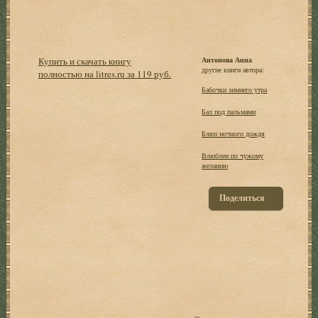
Купить и скачать книгу
Антонова Анна
другие книги автора:
полностью на litres.ru за 119 руб.
Бабочки зимнего утра
Бал под пальмами
Блюз ночного дождя
Влюблен по чужому
желанию
Поделиться