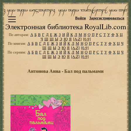
Войти
Зарегистрироваться
Электронная библиотека RoyalLib.com
По авторам:
А
Б
В
Г
Д
Е
Ж
З
И
Й
К
Л
М
Н
О
П
Р
С
Т
У
Ф
Х
Ц
Ч
Ш
Щ
Ы
Э
Ю
Я
[A-Z]
[0-9]
По книгам:
А
Б
В
Г
Д
Е
Ж
З
И
Й
К
Л
М
Н
О
П
Р
С
Т
У
Ф
Х
Ц
Ч
Ш
Щ
Ы
Э
Ю
Я
[A-Z]
[0-9]
По сериям:
А
Б
В
Г
Д
Е
Ж
З
И
Й
К
Л
М
Н
О
П
Р
С
Т
У
Ф
Х
Ц
Ч
Ш
Щ
Ы
Э
Ю
Я
[A-Z]
[0-9]
Антонова Анна - Бал под пальмами