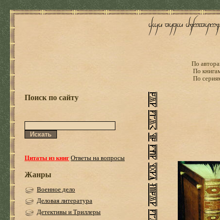
По автора
По книга
По серия
Поиск по сайту
Цитаты из книг
Ответы на вопросы
Жанры
Военное дело
Деловая литература
Детективы и Триллеры