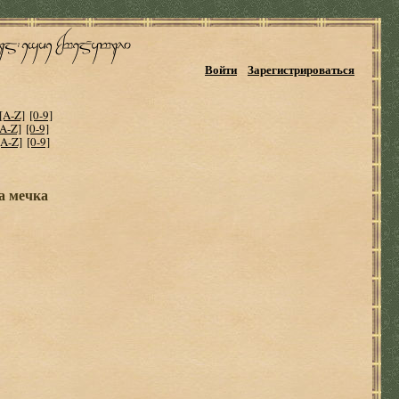
Войти
Зарегистрироваться
[A-Z]
[0-9]
[A-Z]
[0-9]
[A-Z]
[0-9]
а мечка