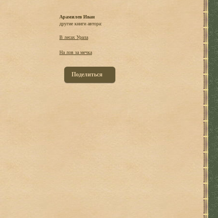
Арамилев Иван
другие книги автора:
В лесах Урала
На лов за мечка
Поделиться