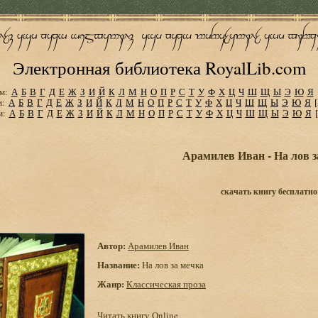
Электронная библиотека RoyalLib.com
м:
А
Б
В
Г
Д
Е
Ж
З
И
Й
К
Л
М
Н
О
П
Р
С
Т
У
Ф
Х
Ц
Ч
Ш
Щ
Ы
Э
Ю
Я
м:
А
Б
В
Г
Д
Е
Ж
З
И
Й
К
Л
М
Н
О
П
Р
С
Т
У
Ф
Х
Ц
Ч
Ш
Щ
Ы
Э
Ю
Я
м:
А
Б
В
Г
Д
Е
Ж
З
И
Й
К
Л
М
Н
О
П
Р
С
Т
У
Ф
Х
Ц
Ч
Ш
Щ
Ы
Э
Ю
Я
Арамилев Иван - На лов з
скачать книгу бесплатно
Автор:
Арамилев Иван
Название:
На лов за мечка
Жанр:
Классическая проза
Читать книгу Online