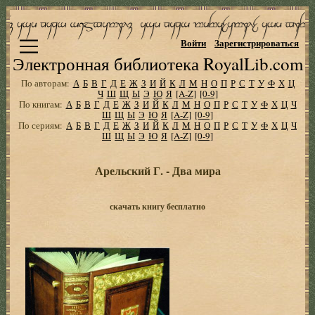
Войти
Зарегистрироваться
Электронная библиотека RoyalLib.com
По авторам:
А
Б
В
Г
Д
Е
Ж
З
И
Й
К
Л
М
Н
О
П
Р
С
Т
У
Ф
Х
Ц
Ч
Ш
Щ
Ы
Э
Ю
Я
[A-Z]
[0-9]
По книгам:
А
Б
В
Г
Д
Е
Ж
З
И
Й
К
Л
М
Н
О
П
Р
С
Т
У
Ф
Х
Ц
Ч
Ш
Щ
Ы
Э
Ю
Я
[A-Z]
[0-9]
По сериям:
А
Б
В
Г
Д
Е
Ж
З
И
Й
К
Л
М
Н
О
П
Р
С
Т
У
Ф
Х
Ц
Ч
Ш
Щ
Ы
Э
Ю
Я
[A-Z]
[0-9]
Арельский Г. - Два мира
скачать книгу бесплатно