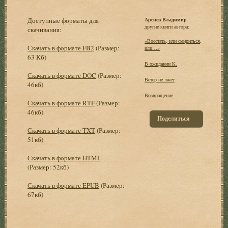
Доступные форматы для
Аренев Владимир
другие книги автора:
скачивания:
«Восстать, или смириться,
Скачать в формате FB2
(Размер:
или…»
63 Кб)
В ожидании К.
Скачать в формате DOC
(Размер:
Ветер не лжет
46кб)
Возвращение
Скачать в формате RTF
(Размер:
46кб)
Поделиться
Скачать в формате TXT
(Размер:
51кб)
Скачать в формате HTML
(Размер: 52кб)
Скачать в формате EPUB
(Размер:
67кб)