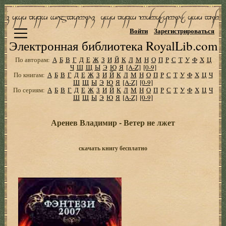
Войти
Зарегистрироваться
Электронная библиотека RoyalLib.com
По авторам:
А
Б
В
Г
Д
Е
Ж
З
И
Й
К
Л
М
Н
О
П
Р
С
Т
У
Ф
Х
Ц
Ч
Ш
Щ
Ы
Э
Ю
Я
[A-Z]
[0-9]
По книгам:
А
Б
В
Г
Д
Е
Ж
З
И
Й
К
Л
М
Н
О
П
Р
С
Т
У
Ф
Х
Ц
Ч
Ш
Щ
Ы
Э
Ю
Я
[A-Z]
[0-9]
По сериям:
А
Б
В
Г
Д
Е
Ж
З
И
Й
К
Л
М
Н
О
П
Р
С
Т
У
Ф
Х
Ц
Ч
Ш
Щ
Ы
Э
Ю
Я
[A-Z]
[0-9]
Аренев Владимир - Ветер не лжет
скачать книгу бесплатно