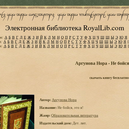
Электронная библиотека RoyalLib.com
м:
А
Б
В
Г
Д
Е
Ж
З
И
Й
К
Л
М
Н
О
П
Р
С
Т
У
Ф
Х
Ц
Ч
Ш
Щ
Ы
Э
Ю
Я
м:
А
Б
В
Г
Д
Е
Ж
З
И
Й
К
Л
М
Н
О
П
Р
С
Т
У
Ф
Х
Ц
Ч
Ш
Щ
Ы
Э
Ю
Я
м:
А
Б
В
Г
Д
Е
Ж
З
И
Й
К
Л
М
Н
О
П
Р
С
Т
У
Ф
Х
Ц
Ч
Ш
Щ
Ы
Э
Ю
Я
Аргунова Нора - Не бойся,
скачать книгу бесплатно
Автор:
Аргунова Нора
Название:
Не бойся, это я!
Жанр:
Образовательная литература
Издательский дом:
Дет. лит.