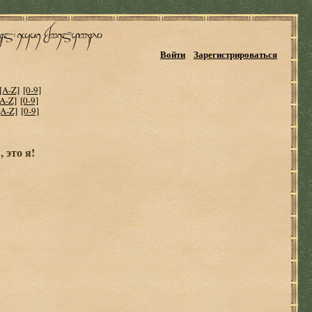
Войти
Зарегистрироваться
[A-Z]
[0-9]
[A-Z]
[0-9]
[A-Z]
[0-9]
 это я!