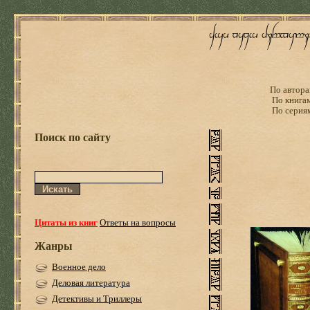
По автора
По книга
По серия
Поиск по сайту
Цитаты из книг
Ответы на вопросы
Жанры
Военное дело
Деловая литература
Детективы и Триллеры