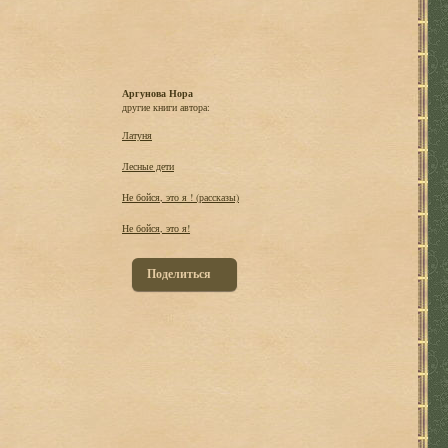
Аргунова Нора
другие книги автора:
Латуня
Лесные дети
Не бойся, это я ! (рассказы)
Не бойся, это я!
Поделиться