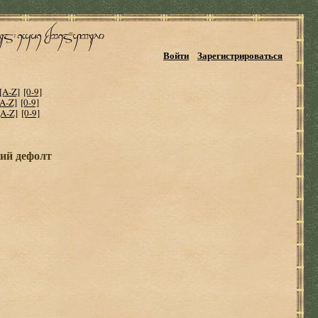
Войти
Зарегистрироваться
[A-Z]
[0-9]
[A-Z]
[0-9]
[A-Z]
[0-9]
ий дефолт