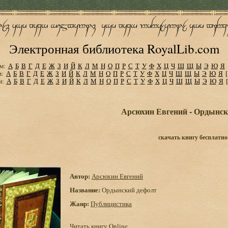
Электронная библиотека RoyalLib.com
м:
А
Б
В
Г
Д
Е
Ж
З
И
Й
К
Л
М
Н
О
П
Р
С
Т
У
Ф
Х
Ц
Ч
Ш
Щ
Ы
Э
Ю
Я
м:
А
Б
В
Г
Д
Е
Ж
З
И
Й
К
Л
М
Н
О
П
Р
С
Т
У
Ф
Х
Ц
Ч
Ш
Щ
Ы
Э
Ю
Я
м:
А
Б
В
Г
Д
Е
Ж
З
И
Й
К
Л
М
Н
О
П
Р
С
Т
У
Ф
Х
Ц
Ч
Ш
Щ
Ы
Э
Ю
Я
Арсюхин Евгений - Ордынск
скачать книгу бесплатно
Автор:
Арсюхин Евгений
Название:
Ордынский дефолт
Жанр:
Публицистика
Читать книгу Online