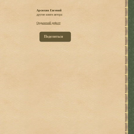
Арсюхин Евгений
другие книги автора:
Ордынский дефолт
Поделиться