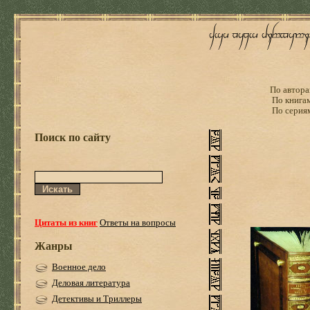
По автора
По книга
По серия
Поиск по сайту
Цитаты из книг
Ответы на вопросы
Жанры
Военное дело
Деловая литература
Детективы и Триллеры