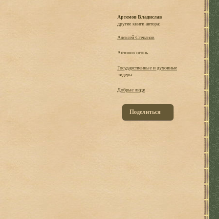
Артемов Владислав
другие книги автора:
Алексей Степанов
Антонов огонь
Государственные и духовные
лидеры
Добрые люди
Поделиться