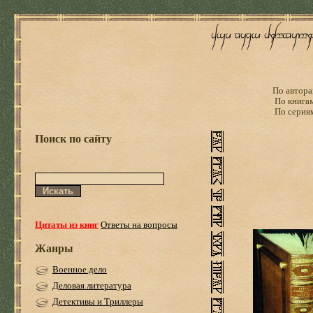
По автора
По книга
По серия
Поиск по сайту
Цитаты из книг
Ответы на вопросы
Жанры
Военное дело
Деловая литература
Детективы и Триллеры