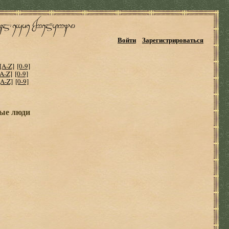
Войти
Зарегистрироваться
[A-Z]
[0-9]
[A-Z]
[0-9]
[A-Z]
[0-9]
рые люди