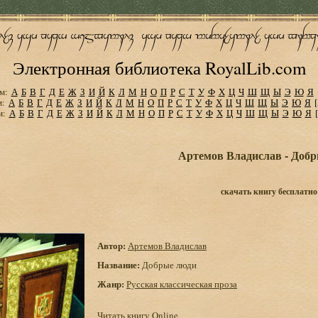
Электронная библиотека RoyalLib.com
м:
А
Б
В
Г
Д
Е
Ж
З
И
Й
К
Л
М
Н
О
П
Р
С
Т
У
Ф
Х
Ц
Ч
Ш
Щ
Ы
Э
Ю
Я
м:
А
Б
В
Г
Д
Е
Ж
З
И
Й
К
Л
М
Н
О
П
Р
С
Т
У
Ф
Х
Ц
Ч
Ш
Щ
Ы
Э
Ю
Я
м:
А
Б
В
Г
Д
Е
Ж
З
И
Й
К
Л
М
Н
О
П
Р
С
Т
У
Ф
Х
Ц
Ч
Ш
Щ
Ы
Э
Ю
Я
Артемов Владислав - Доб
скачать книгу бесплатно
Автор:
Артемов Владислав
Название:
Добрые люди
Жанр:
Русская классическая проза
Читать книгу Online