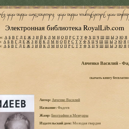
Электронная библиотека RoyalLib.com
м:
А
Б
В
Г
Д
Е
Ж
З
И
Й
К
Л
М
Н
О
П
Р
С
Т
У
Ф
Х
Ц
Ч
Ш
Щ
Ы
Э
Ю
Я
м:
А
Б
В
Г
Д
Е
Ж
З
И
Й
К
Л
М
Н
О
П
Р
С
Т
У
Ф
Х
Ц
Ч
Ш
Щ
Ы
Э
Ю
Я
м:
А
Б
В
Г
Д
Е
Ж
З
И
Й
К
Л
М
Н
О
П
Р
С
Т
У
Ф
Х
Ц
Ч
Ш
Щ
Ы
Э
Ю
Я
Авченко Василий - Фа
скачать книгу бесплатно
Автор:
Авченко Василий
Название:
Фадеев
Жанр:
Биографии и Мемуары
Издательский дом:
Молодая гвардия