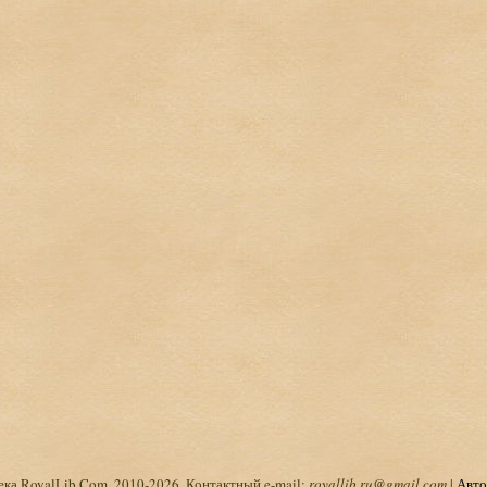
ка RoyalLib.Com, 2010-2026. Контактный e-mail:
royallib.ru@gmail.com
|
Авто