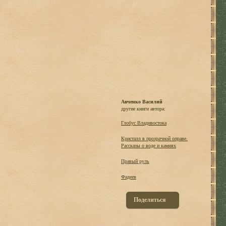
Авченко Василий
другие книги автора:
Глобус Владивостока
Кристалл в прозрачной оправе.
Рассказы о воде и камнях
Правый руль
Фадеев
Поделиться