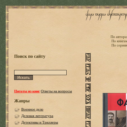
По автора
По книга
По серия
Поиск по сайту
Цитаты из книг
Ответы на вопросы
Жанры
Военное дело
Деловая литература
Детективы и Триллеры