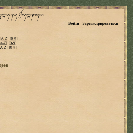
Войти
Зарегистрироваться
[A-Z]
[0-9]
[A-Z]
[0-9]
[A-Z]
[0-9]
деев